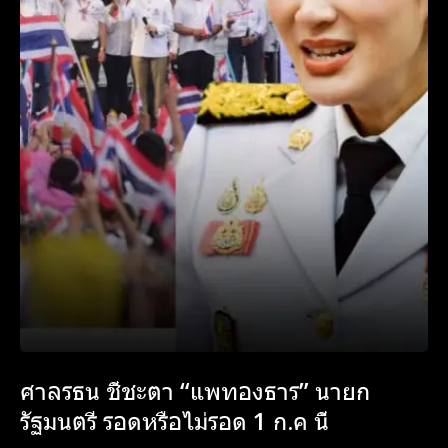
ศาลรธน ชี้ชะตา “แพทองธาร” นายก
รัฐมนตรี รอดหรือไม่รอด 1 ก.ค นี้