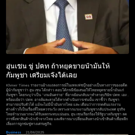
ฮุนเซน ฃู่ ปตท ถ้าหยุดขายน้ำมันให้
กัมพูชา เตรียมเจ๊งได้เลย
Khmer Times รายงานอ้างแถลงการณ์ในเพจเฟซบุ๊กอย่างเป็นทางการของอดีต
ผู้นำกัมพูชาว่า ฮุน เซน ได้กล่าว ตอบโต้กรณีข้อเสนอให้ไทยหยุดขายน้ำมันแก่
กัมพูชา โดยระบุว่าเป็น “เกมอันตราย” ที่อาจย้อนกลับมาทำลายบริษัท ปตท. เอง .
พร้อมเย้ยว่า ปตท. อาจล้มละลายได้หากดำเนินการเช่นนั้น เขาชี้ว่า กัมพูชา
สามารถปรับตัวได้ แม้จะไม่มีน้ำมันจากไทย และ เตือนว่าการกดดันแรงงาน
ต่างด้าวก็เป็นเรื่องที่ไทยควรระวัง เพราะหากแรงงานกัมพูชากลับประเทศ ธุรกิจ
ไทยจำนวนมากจะได้รับผลกระทบแน่นอน. ฮุน เซนเรียกร้องให้รัฐบาลกัมพูชา ลด
การพึ่งพาสินค้านำเข้าจากไทย และพิจารณาเปลี่ยนเส้นทางนำเข้าสินค้าเพื่อหลีก
เลี่ยงการถูกข่มขู่ทางเศรษฐกิจ.
Business
21/06/2025