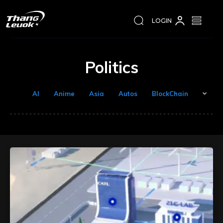
LOGIN
Politics
AI
Anime
Asia
Autos
BlockChain