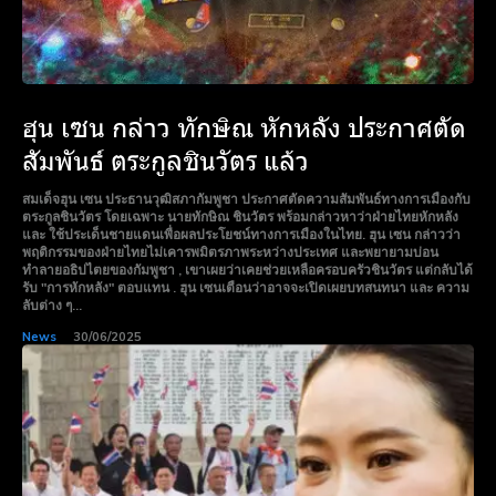
ฮุน เซน กล่าว ทักษิณ หักหลัง ประกาศตัด
สัมพันธ์ ตระกูลชินวัตร แล้ว
สมเด็จฮุน เซน ประธานวุฒิสภากัมพูชา ประกาศตัดความสัมพันธ์ทางการเมืองกับ
ตระกูลชินวัตร โดยเฉพาะ นายทักษิณ ชินวัตร พร้อมกล่าวหาว่าฝ่ายไทยหักหลัง
และ ใช้ประเด็นชายแดนเพื่อผลประโยชน์ทางการเมืองในไทย. ฮุน เซน กล่าวว่า
พฤติกรรมของฝ่ายไทยไม่เคารพมิตรภาพระหว่างประเทศ และพยายามบ่อน
ทำลายอธิปไตยของกัมพูชา , เขาเผยว่าเคยช่วยเหลือครอบครัวชินวัตร แต่กลับได้
รับ "การหักหลัง" ตอบแทน . ฮุน เซนเตือนว่าอาจจะเปิดเผยบทสนทนา และ ความ
ลับต่าง ๆ...
News
30/06/2025