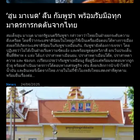
‘ฮุน มาเนต’ ลั่น กัมพูชา พร้อมรับมือทุก
มาตรการกดดันจากไทย
สมเด็จฮุน มาเนต นายกรัฐมนตรีกัมพูชา กล่าวหาว่าไทยเป็นฝ่ายยกระดับความ
ตึงเครียด โดยชี้ว่ากระแสชาตินิยมในไทยถูกใช้เป็นเครื่องมือตอบโต้ทางการเมือง
ส่งผลให้เกิดกระแสชาตินิยมในกัมพูชาเหมือนกัน. กัมพูชายังต้องการเจรจา โดย
ปฏิเสธว่าไม่ได้เป็นฝ่ายเริ่มความขัดแย้ง และพร้อมพูดคุยทวิภาคี ยกเว้นประเด็น
พื้นที่พิพาท 4 แห่ง ได้แก่ ปราสาทตาเมือนธม, ปราสาทตาเมือนโต๊ด, ปราสาทตา
ควาย และ ช่องบก. เปรียบเปรยว่ากัมพูชาเหมือนงู ที่อยู่นิ่งแต่พร้อมฉกตอบหากถูก
ยั่วยุ พร้อมดำเนินมาตรการโต้ตอบทางเศรษฐกิจ เช่น สั่งยกเลิกการนำเข้าไฟฟ้า
น้ำมัน และอินเทอร์เน็ตจากไทย ภายในไม่กี่ชั่วโมงหลังไทยแสดงท่าทีคุกคาม.
พร้อมยื่นเรื่องต่อ...
News
24/06/2025