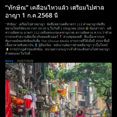
“ทักษิณ” เคลื่อนไหวแล้ว เตรียมไปศาล
Monthly or Yearly Memberships
Monthly or Yearly Memberships
Professional Rated Guides
Professional Rated Guides
อาญา 1 ก.ค.2568 นี้
“ทักษิณ” เตรียมไปศาลอาญา นัดสืบพยานคดีมาตรา 112 ศาลอาญานัดสืบ
พยานโจทก์นัดแรก เวลา 09.00 น.ในวันที่ 1 กรกฎาคม 2568
ข้อกล่าวหา : คดี
I Want To Sign Up
I Want To Sign Up
ความผิดตาม มาตรา 112 (หมิ่นพระบรมเดชานุภาพ) ความผิดตาม พ.ร.บ.ว่าด้วย
การกระทำความผิดเกี่ยวกับคอมพิวเตอร์
สาเหตุของคดี : สืบเนื่องจากบท
สัมภาษณ์ของทักษิณกับสื่อ The Chosun Media จากเกาหลีใต้เมื่อปี 2558 ซึ่งมี
เนื้อหาพาดพิงสถาบัน
ผู้ฟ้องร้อง : พนักงานอัยการฝ่ายคดีอาญา 8 เป็นโจทก์
การปรากฏตัวของทักษิณ : ทนายความระบุว่าเจ้าตัวจะเดินทางไปศาลอาญา
ด้วยตนเอง ในวันที่...
News
01/07/2025