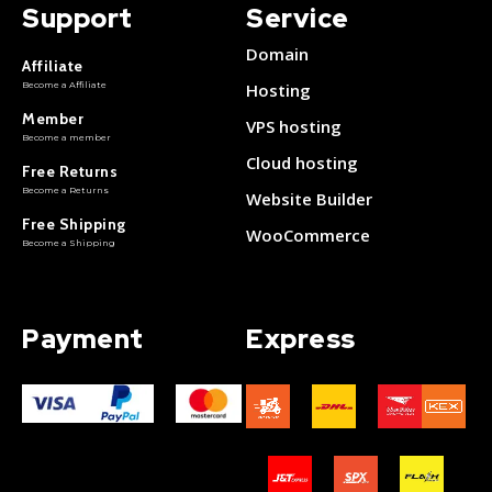
Support
Service
Domain
Affiliate
Become a Affiliate
Hosting
Member
VPS hosting
Become a member
Cloud hosting
Free Returns
Become a Returns
Website Builder
Free Shipping
WooCommerce
Become a Shipping
Payment
Express