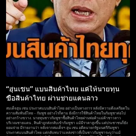
“ฮุนเซน” แบนสินค้าไทย แต่ให้นายทุน
ซื้อสินค้าไทย ผ่านชายแดนลาว
สมเด็จฮุน เซน ประกาศแบนสินค้าไทย อย่างเป็นทางการ หลังมีความตึงเครียดใน
ความสัมพันธ์ไทย - กัมพูช อย่างไรก็ตาม ยังมีการใช้สินค้าไทยในกัมพูชาต่อไป
อย่างกว้างขวาง. นายทุนชาวกัมพูชาซื้อสินค้าไทยผ่านพ่อค้าแม่ค้าชาวลาว
บริเวณชายแดน , สินค้าถูกส่งกลับเข้ากัมพูชา แม้มีราคาสูงขึ้น แต่ประชาชนก็ยัง
ยอมจ่าย มีรายงานว่า หลังจากสมเด็จฯ ฮุน เซน อดีตนายกรัฐมนตรีกัมพูชา
ประกาศแบนสินค้าไทย แต่กลับพบว่าแหล่งข่าวที่เป็นชาวกัมพูชาระบุว่าแม้