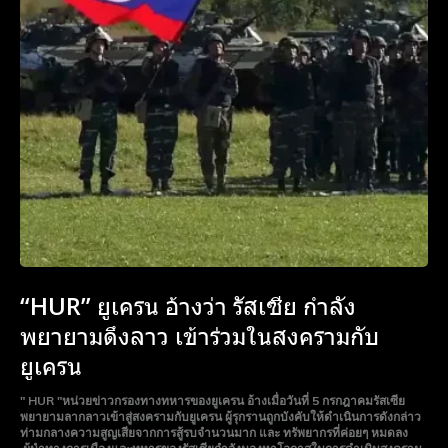
“HUR” ยูเครน อ้างว่า รัสเซีย กำลัง
พยายามดึงลาว เข้าร่วมในสงครามกับ
ยูเครน
" HUR "หน่วยข่าวกรองทางทหารของยูเครน อ้างเมื่อวันที่ 5 กรกฎาคมรัสเซีย
พยายามลากลาวเข้าสู่สงครามกับยูเครน ผู้รุกรานถูกบังคับให้ดำเนินการดังกล่าว
ท่ามกลางความสูญเสียจากการสู้รบจำนวนมาก และ ทรัพยากรที่ค่อยๆ หมดลง