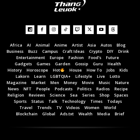
Africa
AI
Animal
Anime
Artist
Asia
Autos
Blog
Business
Buzz
Campus
Craft Ideas
Crypto
DIY
Drink
Entertainment
Europe
Fashion
Food’s
Future
Gadgets
Games
Garden
Gossip
Guru
Health
History
Horoscope
Hot
House
How To
Jobs
Kids
Lakorn
Learn
LGBTQIA+
Lifestyle
Live
Lotto
Magazine
Market
Men
Money
Movie
Music
Nature
News
NFT
People
Podcasts
Politics
Radios
Recipe
Religion
Reviews
Science
Sea
Series
Shop
Spaces
Sports
Status
Talk
Technology
Times
Todays
Travel
Trends
TV
Videos
Women
World
Blockchain
Global
Ads.txt
Wealth
Media
Brief