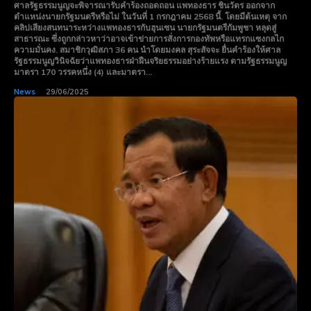
ศาลรัฐธรรมนูญจะพิจารณารับคำร้องถอดถอน แพทองธาร ชินวัตร ออกจาก
ตำแหน่งนายกรัฐมนตรีหรือไม่ ในวันที่ 1 กรกฎาคม 2568 นี้. โดยมีต้นเหตุ จาก
คลิปเสียงสนทนาระหว่างแพทองธารกับฮุนเซน นายกรัฐมนตรีกัมพูชา หลุดสู่
สาธารณะ ซึ่งถูกกล่าวหาว่าอาจเข้าข่ายการสั่งการกองทัพหรือแทรกแซงกลไก
ความมั่นคง. สมาชิกวุฒิสภา 36 คน นำโดยมงคล สุระสัจจะ ยื่นคำร้องให้ศาล
รัฐธรรมนูญวินิจฉัยว่าแพทองธารฝ่าฝืนจริยธรรมอย่างร้ายแรง ตามรัฐธรรมนูญ
มาตรา 170 วรรคหนึ่ง (4) และมาตรา...
News
29/06/2025