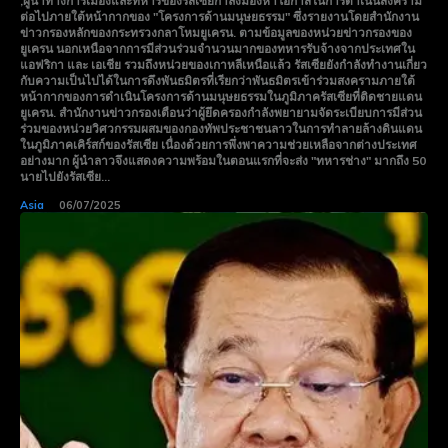
,ผู้นำทางการเมืองและทหารของรัสเซียกำลังมองหาโอกาสในการดำเนินสงคราม
ต่อไปภายใต้หน้ากากของ "โครงการด้านมนุษยธรรม" ซึ่งรายงานโดยสำนักงาน
ข่าวกรองหลักของกระทรวงกลาโหมยูเครน. ตามข้อมูลของหน่วยข่าวกรองของ
ยูเครน นอกเหนือจากการมีส่วนร่วมจำนวนมากของทหารรับจ้างจากประเทศใน
แอฟริกา และ เอเชีย รวมถึงหน่วยของเกาหลีเหนือแล้ว รัสเซียยังกำลังทำงานเกี่ยว
กับความเป็นไปได้ในการดึงพันธมิตรที่เรียกว่าพันธมิตรเข้าร่วมสงครามภายใต้
หน้ากากของการดำเนินโครงการด้านมนุษยธรรมในภูมิภาครัสเซียที่ติดชายแดน
ยูเครน. สำนักงานข่าวกรองเตือนว่าผู้ยึดครองกำลังพยายามจัดระเบียบการมีส่วน
ร่วมของหน่วยวิศวกรรมผสมของกองทัพประชาชนลาวในการทำลายล้างดินแดน
ในภูมิภาคเคิร์สก์ของรัสเซีย เนื่องด้วยการพึ่งพาความช่วยเหลือจากต่างประเทศ
อย่างมาก ผู้นำลาวจึงแสดงความพร้อมในตอนแรกที่จะส่ง "ทหารช่าง" มากถึง 50
นายไปยังรัสเซีย...
Asia
06/07/2025