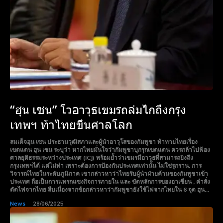
“ฮุน เซน” โวอาวุธเขมรถล่มไกถืงกรุง
เทพฯ ท้าไทยขึ้นศาลโลก
สมเด็จฮุน เซน ประธานวุฒิสภาและผู้นำอาวุโสของกัมพูชา ท้าทายไทยเรื่อง
เขตแดน ฮุน เซน ระบุว่า หากไทยมั่นใจว่ากัมพูชาบุกรุกเขตแดน ควรกล้าไปฟ้อง
ศาลยุติธรรมระหว่างประเทศ (ICJ) พร้อมย้ำว่าเขมรมีอาวุธที่สามารถยิงถึง
กรุงเทพฯได้ แต่ไม่ทำ เพราะต้องการป้องกันประเทศเท่านั้น ไม่ใช่รุกราน. การ
วิจารณ์ไทยในระดับภูมิภาค เขากล่าวหาว่าไทยรับผู้นำฝ่ายค้านของกัมพูชาเข้า
ประเทศ ถือเป็นการแทรกแซงกิจการภายใน และ ขัดหลักการของอาเซียน , คำสั่ง
ตัดไฟจากไทย สืบเนื่องจากข้อกล่าวหาว่ากัมพูชายังใช้ไฟจากไทยใน 6 จุด ฮุน...
News
28/06/2025