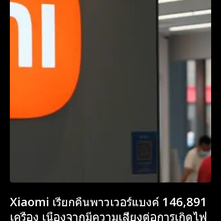
Subscribe now
Subscribe now
To access premium
To access premium
Xiaomi เรียกคืนพาวเวอร์แบงค์ 146,891
content
content
เครื่อง เนื่องจากมีความเสี่ยงต่อการเกิดไฟ