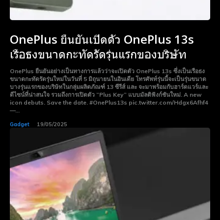
OnePlus ยืนยันเปิดตัว OnePlus 13s
เรือธงขนาดกะทัดรัดรุ่นแรกของบริษัท
OnePlus ยืนยันอย่างเป็นทางการแล้วว่าจะเปิดตัว OnePlus 13s ซึ่งเป็นเรือธง
ขนาดกะทัดรัดรุ่นใหม่ในวันที่ 5 มิถุนายนในอินเดีย โทรศัพท์รุ่นนี้จะเป็นรุ่นขนาด
บางรุ่นแรกของบริษัทในกลุ่มผลิตภัณฑ์ 13 ซีรีส์ และ จะมาพร้อมกับฮาร์ดแวร์และ
ดีไซน์ที่น่าสนใจ รวมถึงการเปิดตัว “Plus Key” แบบมัลติฟังก์ชันใหม่. A new
icon debuts. Save the date. #OnePlus13s pic.twitter.com/Hdgx6Afhf4
—...
Gadget
19/05/2025