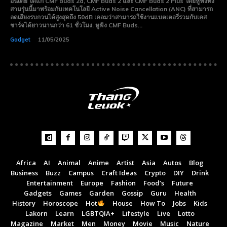
อินเดีย ได้แก่ CMF Buds 2a, CMF Buds 2 และ CMF Buds 2 Plus โดยหูฟังทั้ง
สามรุ่นนี้มาพร้อมกับเทคโนโลยี Active Noise Cancellation (ANC) ที่สามารถ
ลดเสียงรบกวนได้สูงสุดถึง 50dB เคลมว่าสามารถใช้งานแบตเตอรี่รวมกับเคส
ชาร์จได้ยาวนานกว่า 61 ชั่วโมง. หูฟัง CMF Buds...
Gadget
11/05/2025
Africa
AI
Animal
Anime
Artist
Asia
Autos
Blog
Business
Buzz
Campus
Craft Ideas
Crypto
DIY
Drink
Entertainment
Europe
Fashion
Food’s
Future
Gadgets
Games
Garden
Gossip
Guru
Health
History
Horoscope
Hot
House
How To
Jobs
Kids
Lakorn
Learn
LGBTQIA+
Lifestyle
Live
Lotto
Magazine
Market
Men
Money
Movie
Music
Nature