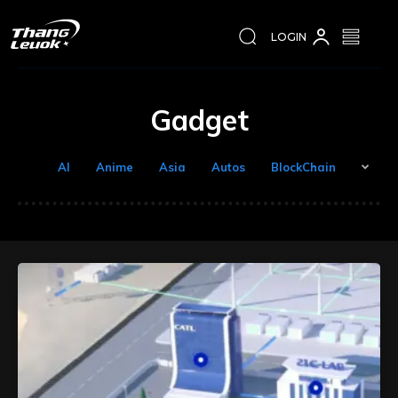
LOGIN
Gadget
AI
Anime
Asia
Autos
BlockChain