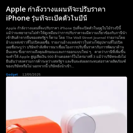
Apple กำลังวางแผนที่จะปรับราคา
iPhone รุ่นที่จะเปิดตัวในปีนี้
Apple กำลังวางแผนที่จะปรับราคา iPhone รุ่นที่จะเปิดตัวในฤดูใบไม้ร่วงปีนี้
แม้ว่าจะพยายามไม่ทำให้ดูเหมือนว่าการปรับราคาจะมีความเกี่ยวข้องกับภาษีนำ
เข้าสินค้าจากจีนของสหรัฐฯ ก็ตาม โดย The Wall Street Journal รายงานโดย
อ้างแหล่งข่าวที่ไม่เปิดเผยชื่อ. รายงานอ้างแหล่งข่าวในห่วงโซ่อุปทานที่ไม่เปิด
เผยชื่อระบุว่า บริษัทกำลังพิจารณาเชื่อมโยงการปรับขึ้นราคากับการพัฒนาด้าน
อื่นแทน ซึ่งอาจรวมถึงคุณลักษณะและการออกแบบใหม่ ๆ. คาดว่าภาษีที่เพิ่มขึ้น
จะทำให้ Apple สูญเสียเงิน 900 ล้านดอลลาร์ในไตรมาสที่ 3 แม้ว่าบริษัทจะยังไม่
ยืนยันว่าสงครามการค้าระหว่างสหรัฐฯ และจีนจะส่งผลกระทบต่อราคาผลิตภัณฑ์
ของบริษัทหรือไม่ นอกจากนี้ บริษัทยังนำเข้า...
Gadget
12/05/2025