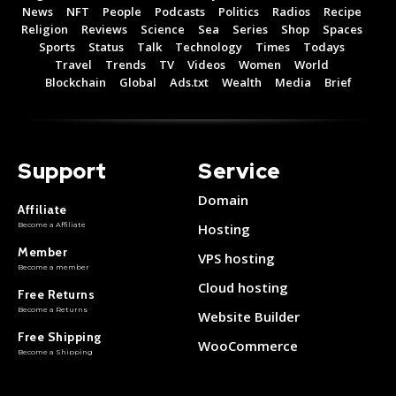
News
NFT
People
Podcasts
Politics
Radios
Recipe
Religion
Reviews
Science
Sea
Series
Shop
Spaces
Sports
Status
Talk
Technology
Times
Todays
Travel
Trends
TV
Videos
Women
World
Blockchain
Global
Ads.txt
Wealth
Media
Brief
Support
Service
Domain
Affiliate
Become a Affiliate
Hosting
Member
VPS hosting
Become a member
Cloud hosting
Free Returns
Become a Returns
Website Builder
Free Shipping
WooCommerce
Become a Shipping