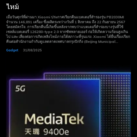
ไหม้
Free 15 Day Trial
Free 15 Day Trial
เมื่อวันศุกร์ที่ผ่านมา Xiaomi ประกาศเรียกคืนแบตเตอรี่สำรองรุ่น PB2030MI
Monthly or Yearly Memberships
Monthly or Yearly Memberships
จำนวน 146,891 เครื่อง ซึ่งผลิตระหว่างวันที่ 1 สิงหาคม ถึง 22 กันยายน 2567
Professional Rated Guides
Professional Rated Guides
โดยสมัครใจ. การเรียกคืนนี้เกิดขึ้นหลังจากพบว่าแบตเตอรี่สำรองบางรุ่นที่ใช้
เซลล์แบตเตอรี่ 126280-type 2.0 จากซัพพลายเออร์ ก่อให้เกิดความร้อนสูงเกิน
ไป และ เสี่ยงต่อการเกิดเพลิงไหม้ภายใต้สภาวะที่รุนแรง. Xiaomi ได้ยื่นเรื่องเรียก
คืนต่อสำนักงานกำกับดูแลตลาดเทศบาลกรุงปักกิ่ง (Beijing Municipal...
I Want To Sign Up
I Want To Sign Up
Gadget
31/08/2025