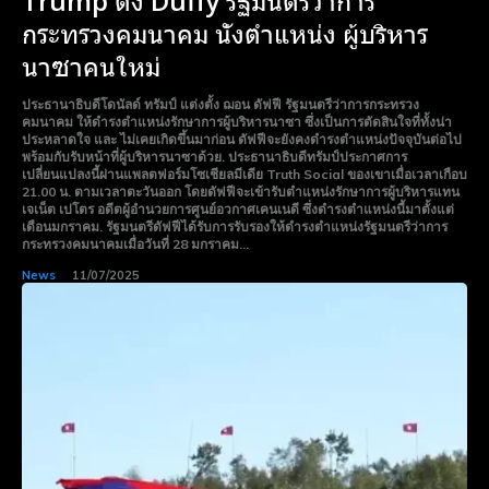
Trump ตั้ง Duffy รัฐมนตรีว่าการ
กระทรวงคมนาคม นั่งตำแหน่ง ผู้บริหาร
นาซาคนใหม่
ประธานาธิบดีโดนัลด์ ทรัมป์ แต่งตั้ง ฌอน ดัฟฟี รัฐมนตรีว่าการกระทรวง
คมนาคม ให้ดำรงตำแหน่งรักษาการผู้บริหารนาซา ซึ่งเป็นการตัดสินใจที่ทั้งน่า
ประหลาดใจ และ ไม่เคยเกิดขึ้นมาก่อน ดัฟฟีจะยังคงดำรงตำแหน่งปัจจุบันต่อไป
พร้อมกับรับหน้าที่ผู้บริหารนาซาด้วย. ประธานาธิบดีทรัมป์ประกาศการ
เปลี่ยนแปลงนี้ผ่านแพลตฟอร์มโซเชียลมีเดีย Truth Social ของเขาเมื่อเวลาเกือบ
21.00 น. ตามเวลาตะวันออก โดยดัฟฟีจะเข้ารับตำแหน่งรักษาการผู้บริหารแทน
เจเน็ต เปโตร อดีตผู้อำนวยการศูนย์อวกาศเคนเนดี ซึ่งดำรงตำแหน่งนี้มาตั้งแต่
เดือนมกราคม. รัฐมนตรีดัฟฟีได้รับการรับรองให้ดำรงตำแหน่งรัฐมนตรีว่าการ
กระทรวงคมนาคมเมื่อวันที่ 28 มกราคม...
News
11/07/2025