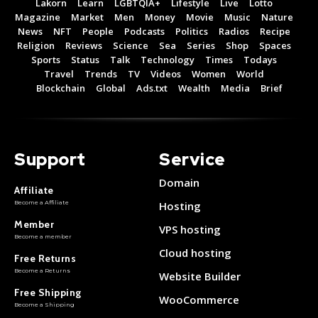
Lakorn
Learn
LGBTQIA+
Lifestyle
Live
Lotto
Magazine
Market
Men
Money
Movie
Music
Nature
News
NFT
People
Podcasts
Politics
Radios
Recipe
Religion
Reviews
Science
Sea
Series
Shop
Spaces
Sports
Status
Talk
Technology
Times
Todays
Travel
Trends
TV
Videos
Women
World
Blockchain
Global
Ads.txt
Wealth
Media
Brief
Support
Service
Domain
Affiliate
Become a Affiliate
Hosting
Member
VPS hosting
Become a member
Cloud hosting
Free Returns
Become a Returns
Website Builder
Free Shipping
WooCommerce
Become a Shipping