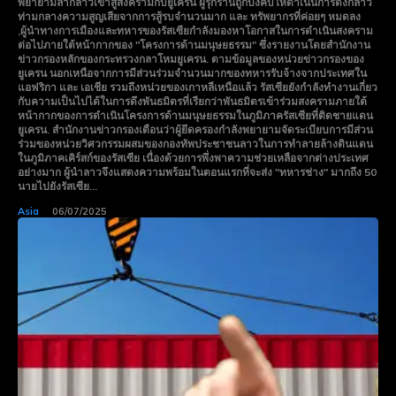
พยายามลากลาวเข้าสู่สงครามกับยูเครน ผู้รุกรานถูกบังคับให้ดำเนินการดังกล่าว
ท่ามกลางความสูญเสียจากการสู้รบจำนวนมาก และ ทรัพยากรที่ค่อยๆ หมดลง
,ผู้นำทางการเมืองและทหารของรัสเซียกำลังมองหาโอกาสในการดำเนินสงคราม
ต่อไปภายใต้หน้ากากของ "โครงการด้านมนุษยธรรม" ซึ่งรายงานโดยสำนักงาน
ข่าวกรองหลักของกระทรวงกลาโหมยูเครน. ตามข้อมูลของหน่วยข่าวกรองของ
ยูเครน นอกเหนือจากการมีส่วนร่วมจำนวนมากของทหารรับจ้างจากประเทศใน
แอฟริกา และ เอเชีย รวมถึงหน่วยของเกาหลีเหนือแล้ว รัสเซียยังกำลังทำงานเกี่ยว
กับความเป็นไปได้ในการดึงพันธมิตรที่เรียกว่าพันธมิตรเข้าร่วมสงครามภายใต้
หน้ากากของการดำเนินโครงการด้านมนุษยธรรมในภูมิภาครัสเซียที่ติดชายแดน
ยูเครน. สำนักงานข่าวกรองเตือนว่าผู้ยึดครองกำลังพยายามจัดระเบียบการมีส่วน
ร่วมของหน่วยวิศวกรรมผสมของกองทัพประชาชนลาวในการทำลายล้างดินแดน
ในภูมิภาคเคิร์สก์ของรัสเซีย เนื่องด้วยการพึ่งพาความช่วยเหลือจากต่างประเทศ
อย่างมาก ผู้นำลาวจึงแสดงความพร้อมในตอนแรกที่จะส่ง "ทหารช่าง" มากถึง 50
นายไปยังรัสเซีย...
Asia
06/07/2025