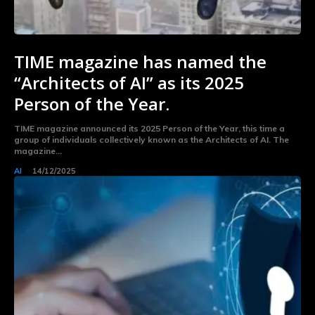
TIME magazine has named the
“Architects of AI” as its 2025
Person of the Year.
TIME magazine announced its 2025 Person of the Year, this time a
group of individuals collectively known as the Architects of AI. The
magazine...
AI
14/12/2025
Subscribe now
Subscribe now
To access premium
To access premium
content
content
Free 15 Day Trial
Free 15 Day Trial