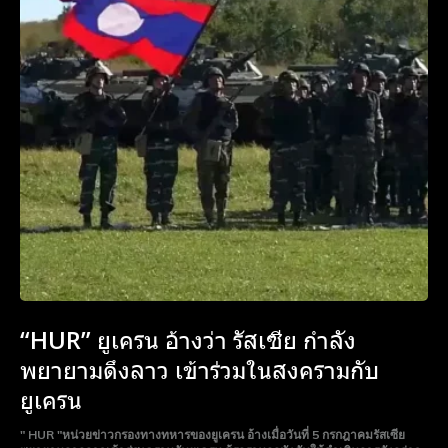
“HUR” ยูเครน อ้างว่า รัสเซีย กำลัง
พยายามดึงลาว เข้าร่วมในสงครามกับ
ยูเครน
" HUR "หน่วยข่าวกรองทางทหารของยูเครน อ้างเมื่อวันที่ 5 กรกฎาคมรัสเซีย