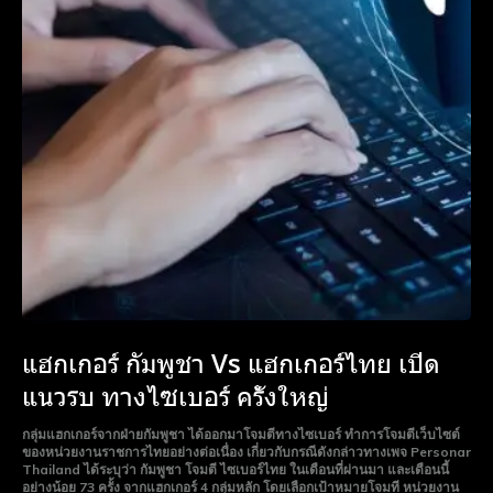
Monthly or Yearly Memberships
Monthly or Yearly Memberships
Professional Rated Guides
Professional Rated Guides
I Want To Sign Up
I Want To Sign Up
แฮกเกอร์ กัมพูชา Vs แฮกเกอร์ไทย เปิด
แนวรบ ทางไซเบอร์ ครั้งใหญ่
กลุ่มแฮกเกอร์จากฝ่ายกัมพูชา ได้ออกมาโจมตีทางไซเบอร์ ทำการโจมตีเว็บไซต์
ของหน่วยงานราชการไทยอย่างต่อเนื่อง เกี่ยวกับกรณีดังกล่าวทางเพจ Personar
Thailand ได้ระบุว่า กัมพูชา โจมตี ไซเบอร์ไทย ในเดือนที่ผ่านมา และเดือนนี้
อย่างน้อย 73 ครั้ง จากแฮกเกอร์ 4 กลุ่มหลัก โดยเลือกเป้าหมายโจมที หน่วยงาน