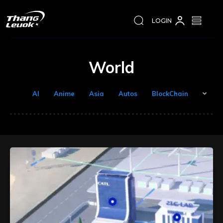
LOGIN
World
AI
Anime
Asia
Autos
BlockChain