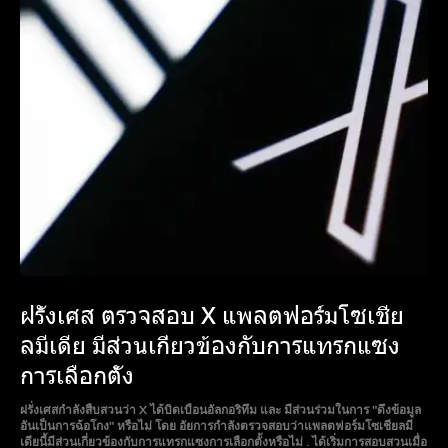
ฝรั่งเศส ตรวจสอบ X แพลตฟอร์มโซเชีย
ลมีเดีย มีส่วนเกี่ยวข้องกับการแทรกแซง
การเลือกตั้ง
ฝรั่งเศสกำลังสืบสวนว่า X ได้บิดเบือนอัลกอริทึม และ มีส่วนร่วมในการ "ดึงข้อมูล
อันเป็นการฉ้อโกง" หรือไม่ โดย อัยการกำลังตรวจสอบว่าแพลตฟอร์มโซเชียลมี
เดียนี้มีส่วนเกี่ยวข้องกับการแทรกแซงการเลือกตั้งหรือไม่ . ได้เริ่มการสอบสวนเมื่อ