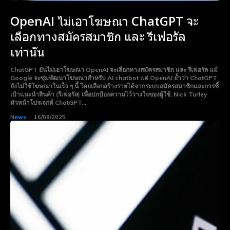
OpenAI ไม่เอาโฆษณา ChatGPT จะ
เลือกทางสมัครสมาชิก และ รีเฟอรัล
เท่านั้น
ChatGPT ยันไม่เอาโฆษณา OpenAI จะเลือกทางสมัครสมาชิก และ รีเฟอรัล แม้
Google จะซุ่มพัฒนาโฆษณาสำหรับ AI chatbot แต่ OpenAI ย้ำว่า ChatGPT
ยังไม่ใช้โฆษณาในเร็ว ๆ นี้ โดยเลือกสร้างรายได้จากระบบสมัครสมาชิกและการชี้
เป้าแนะนำสินค้า (รีเฟอรัล) เพื่อปกป้องความไว้วางใจของผู้ใช้. Nick Turley
หัวหน้าโปรเจกต์ ChatGPT...
News
16/08/2025