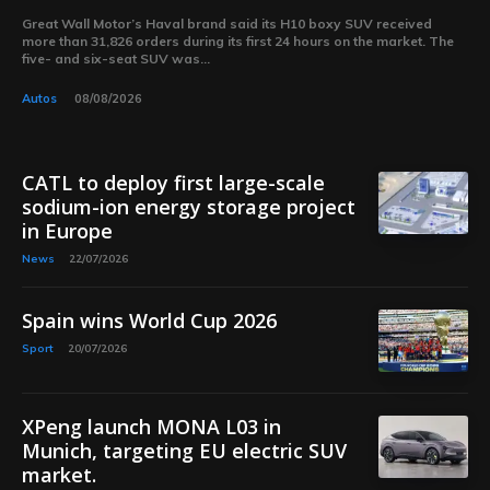
Great Wall Motor’s Haval brand said its H10 boxy SUV received
more than 31,826 orders during its first 24 hours on the market. The
five- and six-seat SUV was...
Autos
08/08/2026
CATL to deploy first large-scale
sodium-ion energy storage project
in Europe
News
22/07/2026
Spain wins World Cup 2026
Sport
20/07/2026
XPeng launch MONA L03 in
Munich, targeting EU electric SUV
market.