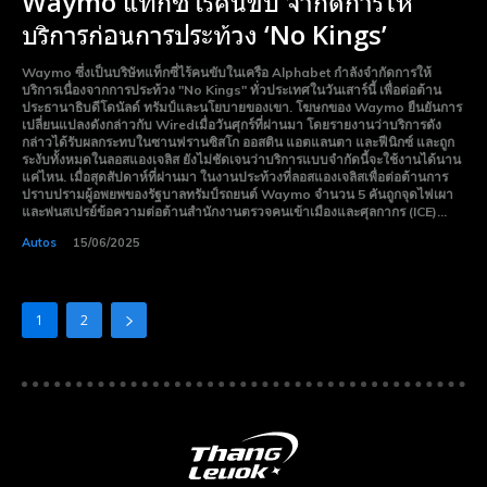
Waymo แท็กซี่ไร้คนขับ จำกัดการให้
บริการก่อนการประท้วง ‘No Kings’
Waymo ซึ่งเป็นบริษัทแท็กซี่ไร้คนขับในเครือ Alphabet กำลังจำกัดการให้
บริการเนื่องจากการประท้วง "No Kings" ทั่วประเทศในวันเสาร์นี้ เพื่อต่อต้าน
ประธานาธิบดีโดนัลด์ ทรัมป์และนโยบายของเขา. โฆษกของ Waymo ยืนยันการ
เปลี่ยนแปลงดังกล่าวกับ Wiredเมื่อวันศุกร์ที่ผ่านมา โดยรายงานว่าบริการดัง
กล่าวได้รับผลกระทบในซานฟรานซิสโก ออสติน แอตแลนตา และฟีนิกซ์ และถูก
ระงับทั้งหมดในลอสแองเจลิส ยังไม่ชัดเจนว่าบริการแบบจำกัดนี้จะใช้งานได้นาน
แค่ไหน. เมื่อสุดสัปดาห์ที่ผ่านมา ในงานประท้วงที่ลอสแองเจลิสเพื่อต่อต้านการ
ปราบปรามผู้อพยพของรัฐบาลทรัมป์รถยนต์ Waymo จำนวน 5 คันถูกจุดไฟเผา
และพ่นสเปรย์ข้อความต่อต้านสำนักงานตรวจคนเข้าเมืองและศุลกากร (ICE)...
Autos
15/06/2025
1
2