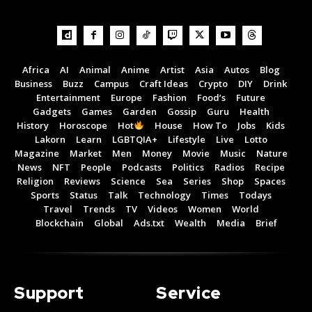
Africa
AI
Animal
Anime
Artist
Asia
Autos
Blog
Business
Buzz
Campus
Craft Ideas
Crypto
DIY
Drink
Entertainment
Europe
Fashion
Food’s
Future
Gadgets
Games
Garden
Gossip
Guru
Health
History
Horoscope
Hot
House
How To
Jobs
Kids
Lakorn
Learn
LGBTQIA+
Lifestyle
Live
Lotto
Magazine
Market
Men
Money
Movie
Music
Nature
News
NFT
People
Podcasts
Politics
Radios
Recipe
Religion
Reviews
Science
Sea
Series
Shop
Spaces
Sports
Status
Talk
Technology
Times
Todays
Travel
Trends
TV
Videos
Women
World
Blockchain
Global
Ads.txt
Wealth
Media
Brief
Support
Service