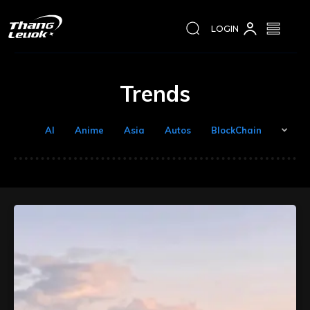
LOGIN
Trends
AI
Anime
Asia
Autos
BlockChain