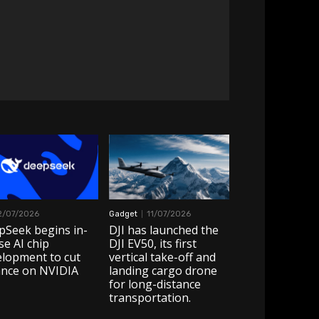
2/07/2026
Gadget
11/07/2026
pSeek begins in-
DJI has launched the
e AI chip
DJI EV50, its first
elopment to cut
vertical take-off and
ance on NVIDIA
landing cargo drone
for long-distance
transportation.