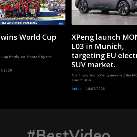
 wins World Cup
XPeng launch MO
L03 in Munich,
targeting EU elect
d Cup finals, co-hosted by the
SUV market.
07/2026
On Thursday, XPeng unveiled the 
smart SUV...
Autos
18/07/2026
#BestVideo