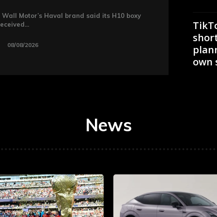
 Wall Motor’s Haval brand said its H10 boxy
TikTo
eceived...
shor
08/08/2026
plann
own 
News