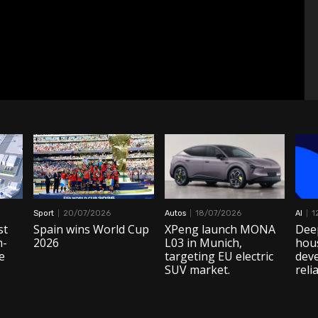
Sport
20/07/2026
Autos
18/07/2026
AI
1
st
Spain wins World Cup
XPeng launch MONA
Dee
m-
2026
L03 in Munich,
hous
e
targeting EU electric
dev
SUV market.
reli