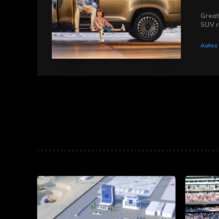
Great
SUV r
Autos