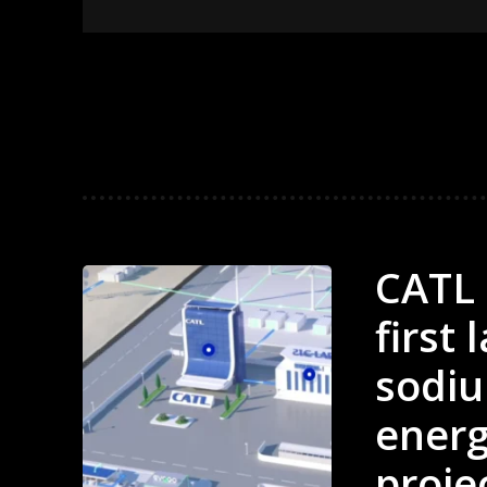
CATL 
first 
sodiu
energ
projec