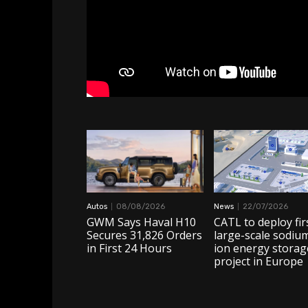
Monthly or
Monthly or
Yearly
Yearly
Memberships
Memberships
Professional
Professional
Rated
Rated
Guides
Guides
I Want To Sign Up
I Want To Sign Up
Autos
08/08/2026
News
22/07/2026
GWM Says Haval H10
CATL to deploy fir
Secures 31,826 Orders
large-scale sodiu
in First 24 Hours
ion energy storag
project in Europe