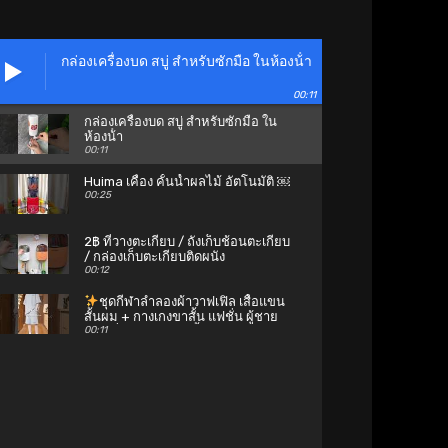
กล่องเครื่องบด สบู่ สําหรับซักมือ ในห้องน้ํา
00:11
กล่องเครื่องบด สบู่ สําหรับซักมือ ใน
ห้องน้ํา
00:11
Huima เคื่อง คั้นน้ำผลไม้ อัตโนมัติ ￼
00:25
2฿ ที่วางตะเกียบ / ถังเก็บช้อนตะเกียบ
/ กล่องเก็บตะเกียบติดผนัง
00:12
ชุดกีฬาลำลองผ้าวาฟเฟิล เสื้อแขน
สั้นผม + กางเกงขาสั้น แฟชั่น ผู้ชาย
#แฟชั่น #เกาหลี #เสื้อผ้า
00:11