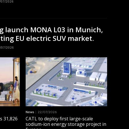
/07/2026
g launch MONA L03 in Munich,
ting EU electric SUV market.
/07/2026
News
22/07/2026
s 31,826
CATL to deploy first large-scale
sodium-ion energy storage project in