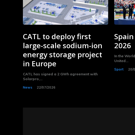
CATL to deploy first
Spain
large-scale sodium-ion
2026
energy storage project
In the Worl
in Europe
United...
Sport
20/
CATL has signed a 2 GWh agreement with
Solarpro,...
News
22/07/2026