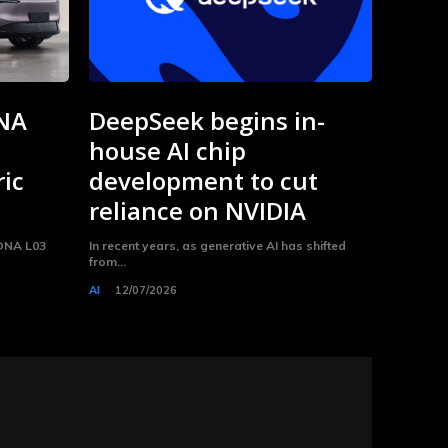
NA
DeepSeek begins in-
house AI chip
ric
development to cut
reliance on NVIDIA
MONA L03
In recent years, as generative AI has shifted
from...
AI
12/07/2026