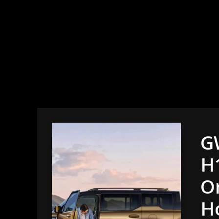
G
H
Or
H