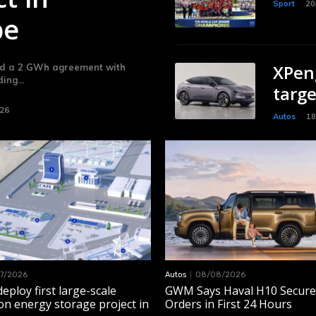
Sport
20
pe
XPen
ed a 2 GWh agreement with
ing...
targe
26
Autos
18
7/2026
Autos
08/08/2026
eploy first large-scale
GWM Says Haval H10 Secure
on energy storage project in
Orders in First 24 Hours