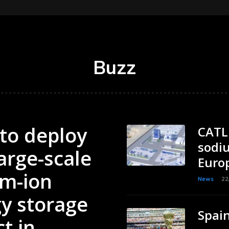
Buzz
to deploy
CATL 
sodiu
large-scale
Euro
m-ion
News
22
y storage
Spai
t in