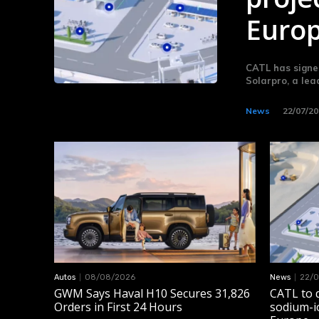
Euro
CATL has sign
Solarpro, a lead
News
22/07/20
Autos
08/08/2026
News
22/0
GWM Says Haval H10 Secures 31,826
CATL to d
Orders in First 24 Hours
sodium-i