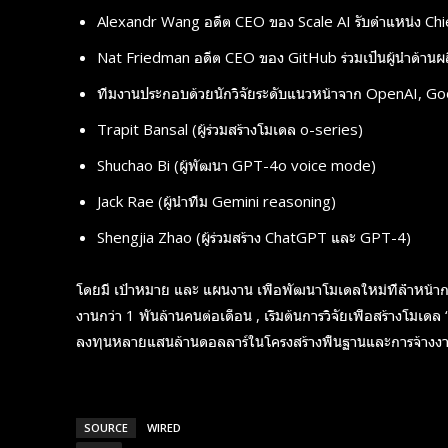
Alexandr Wang อดีต CEO ของ Scale AI รับตำแหน่ง Chie
Monthly or
Monthly or
Yearly
Yearly
Nat Friedman อดีต CEO ของ GitHub ร่วมเป็นผู้นำด้านผลิ
Memberships
Memberships
ทีมงานประกอบด้วยนักวิจัยระดับแนวหน้าจาก OpenAI, Go
Professional
Professional
Rated
Rated
Trapit Bansal (ผู้ร่วมสร้างโมเดล o-series)
Guides
Guides
Shuchao Bi (ผู้พัฒนา GPT-4o voice mode)
Jack Rae (ผู้นำทีม Gemini reasoning)
Shengjia Zhao (ผู้ร่วมสร้าง ChatGPT และ GPT-4)
I Want To Sign Up
I Want To Sign Up
โดยมี เป้าหมาย และ แผนงาน เพื่อพัฒนาโมเดลใหม่ที่ล้ำหน้ากว่
งานกว่า 1 พันล้านคนต่อเดือน , เริ่มต้นการวิจัยเพื่อสร้างโมเด
ลงทุนหลายแสนล้านดอลลาร์ในโครงสร้างพื้นฐานและการจ้างงาน 
SOURCE
WIRED