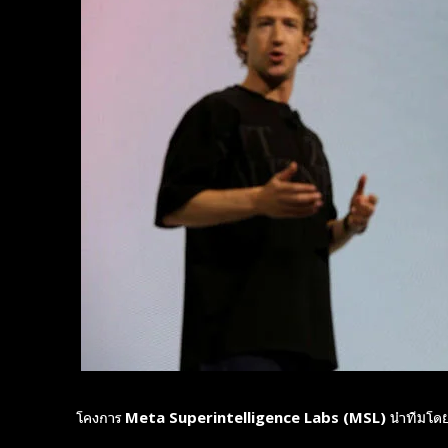
Subscribe now
Subscribe now
To access
To access
premium
premium
content
content
Free
Free
15 Day
15 Day
โคงการ Meta Superintelligence Labs (MSL) นำทีมโดย
Trial
Trial