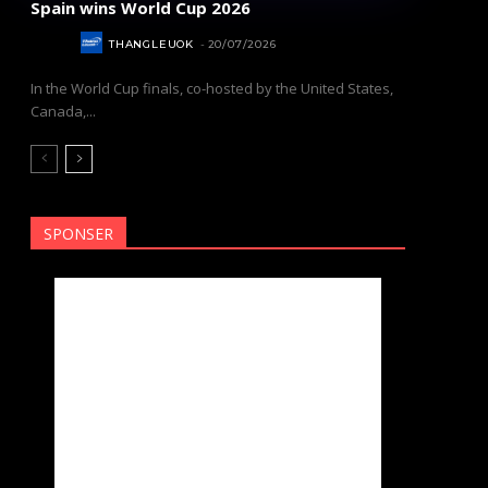
Spain wins World Cup 2026
SPORT
THANGLEUOK
-
20/07/2026
In the World Cup finals, co-hosted by the United States,
Canada,...
SPONSER