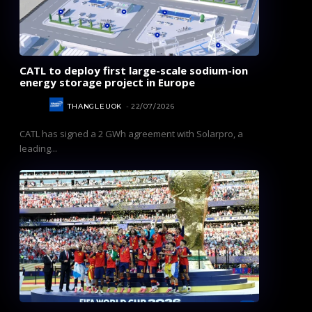
CATL to deploy first large-scale sodium-ion
energy storage project in Europe
NEWS
THANGLEUOK
-
22/07/2026
CATL has signed a 2 GWh agreement with Solarpro, a
leading...