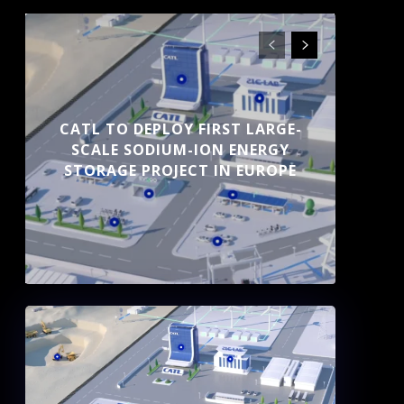
CATL TO DEPLOY FIRST LARGE-
SCALE SODIUM-ION ENERGY
STORAGE PROJECT IN EUROPE