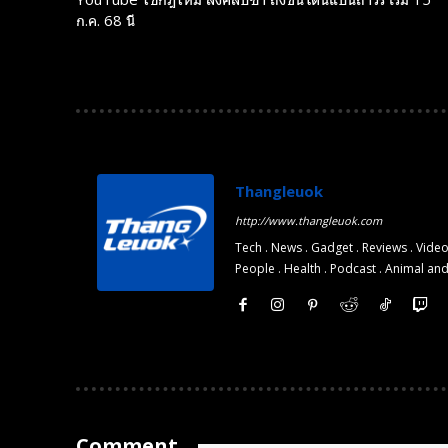
ก.ค. 68 นี้
Thangleuok
http://www.thangleuok.com
Tech . News . Gadget . Reviews . Video
People . Health . Podcast . Animal an
Comment