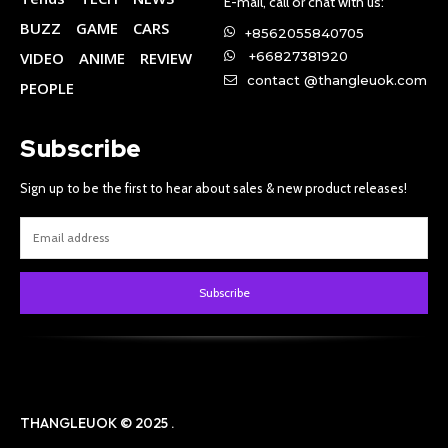
E-mail, call or chat with us:
BUZZ
GAME
CARS
+8562055840705
VIDEO
ANIME
REVIEW
+66827381920
contact @thangleuok.com
PEOPLE
Subscribe
Sign up to be the first to hear about sales & new product releases!
Subscribe
THANGLEUOK © 2025 .