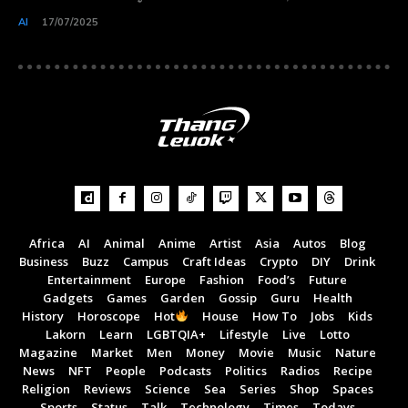
AI
17/07/2025
Africa
AI
Animal
Anime
Artist
Asia
Autos
Blog
Business
Buzz
Campus
Craft Ideas
Crypto
DIY
Drink
Entertainment
Europe
Fashion
Food’s
Future
Gadgets
Games
Garden
Gossip
Guru
Health
Subscribe now
Subscribe now
History
Horoscope
Hot
House
How To
Jobs
Kids
To access premium
To access premium
Lakorn
Learn
LGBTQIA+
Lifestyle
Live
Lotto
Magazine
Market
Men
Money
Movie
Music
Nature
content
content
News
NFT
People
Podcasts
Politics
Radios
Recipe
Religion
Reviews
Science
Sea
Series
Shop
Spaces
Sports
Status
Talk
Technology
Times
Todays