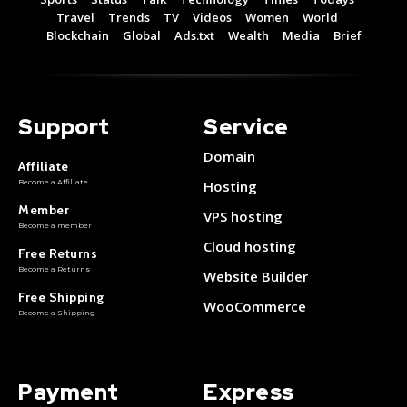
Free 15 Day Trial
Free 15 Day Trial
Travel
Trends
TV
Videos
Women
World
Monthly or Yearly Memberships
Monthly or Yearly Memberships
Blockchain
Global
Ads.txt
Wealth
Media
Brief
Professional Rated Guides
Professional Rated Guides
I Want To Sign Up
I Want To Sign Up
Support
Service
Domain
Affiliate
Become a Affiliate
Hosting
Member
VPS hosting
Become a member
Cloud hosting
Free Returns
Become a Returns
Website Builder
Free Shipping
WooCommerce
Become a Shipping
Payment
Express