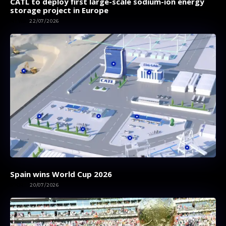
CATL to deploy first large-scale sodium-ion energy
storage project in Europe
NEWS
22/07/2026
Spain wins World Cup 2026
SPORT
20/07/2026