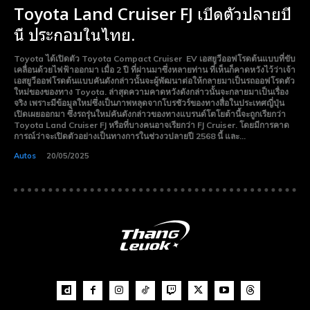
Toyota Land Cruiser FJ เปิดตัวปลายปี
นี้ ประกอบในไทย.
Toyota ได้เปิดตัว Toyota Compact Cruiser EV เอสยูวีออฟโรดต้นแบบที่ขับ
เคลื่อนด้วยไฟฟ้าออกมา เมื่อ 2 ปี ที่ผ่านมาซึ่งหลายท่าน ที่เห็นก็คาดหวังไว้ว่าเจ้า
เอสยูวีออฟโรดต้นแบบคันดังกล่าวนั้นจะผู้พัฒนาต่อให้กลายมาเป็นรถออฟโรดตัว
ใหม่ของของทาง Toyota. ล่าสุดความคาดหวังดังกล่าวนั้นจะกลายมาเป็นเรื่อง
จริง เพราะมีข้อมูลใหม่ซึ่งเป็นภาพหลุดจากโบรชัวร์ของทางสื่อในประเทศญี่ปุ่น
เปิดเผยออกมา ซึ่งรถรุ่นใหม่คันดังกล่าวของทางแบรนด์โตโยต้านี้จะถูกเรียกว่า
Toyota Land Cruiser FJ หรือที่บางคนอาจเรียกว่า FJ Cruiser. โดยมีการคาด
การณ์ว่าจะเปิดตัวอย่างเป็นทางการในช่วงวปลายปี 2568 นี้ และ...
Autos
20/05/2025