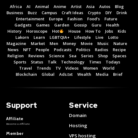
Africa
AI
Animal
Anime
Artist
Asia
Autos
Blog
Business
Buzz
Campus
Craft Ideas
Crypto
DIY
Drink
Entertainment
Europe
Fashion
Food’s
Future
Gadgets
Games
Garden
Gossip
Guru
Health
History
Horoscope
Hot
House
How To
Jobs
Kids
Lakorn
Learn
LGBTQIA+
Lifestyle
Live
Lotto
Magazine
Market
Men
Money
Movie
Music
Nature
News
NFT
People
Podcasts
Politics
Radios
Recipe
Religion
Reviews
Science
Sea
Series
Shop
Spaces
Sports
Status
Talk
Technology
Times
Todays
Travel
Trends
TV
Videos
Women
World
Blockchain
Global
Ads.txt
Wealth
Media
Brief
Support
Service
Domain
Affiliate
Become a Affiliate
Hosting
Member
VPS hosting