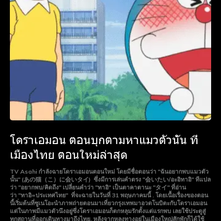
To access premium
To access premium
content
content
Free 15 Day Trial
Free 15 Day Trial
Monthly or Yearly Memberships
Monthly or Yearly Memberships
Professional Rated Guides
Professional Rated Guides
I Want To Sign Up
I Want To Sign Up
โดราเอมอน ตอนบุกตามหาแมวตัวนั้น ที่
เมืองไทย ตอนใหม่ล่าสุด
TV Asahi กำลังฉายโดราเอมอนตอนใหม่ โดยมีชื่อตอนว่า "ฉันอยากพบแมวตัว
นั้น" (あの猫（こ）に会いタイ) ซึ่งมีการเล่นคำตรง "会いたい/อะอิทาอิ" ทีแปล
ว่า "อยากพบ/คิดถึง" เปลี่ยนคำว่า "ทาอิ" เป็นตาคาตานะ "タイ" ที่อ่าน
ว่า "ทาอิ=ประเทศไทย" ที่จะฉายในวันที่ 31 พฤษภาคมนี้ . โดยเนื้อเรื่องของตอน
นี้เริ่มต้นที่ซูเนโอะนำภาพถ่ายตอนมาเที่ยวกรุงเทพมาอวดโนบิตะกับโดราเอมอน
แต่ในภาพมีแมวตัวนึงอยู่ซึ่งโดราเอมอนก็ตกหลุมรักตั้งแต่แรกพบ เลยใช้ประตูสู่
ทุกสถานที่ออกเดินทางมาถึงไทย. หลังจากหลงทางอยู่ในเมืองใหญ่สักพักก็ได้ใช้