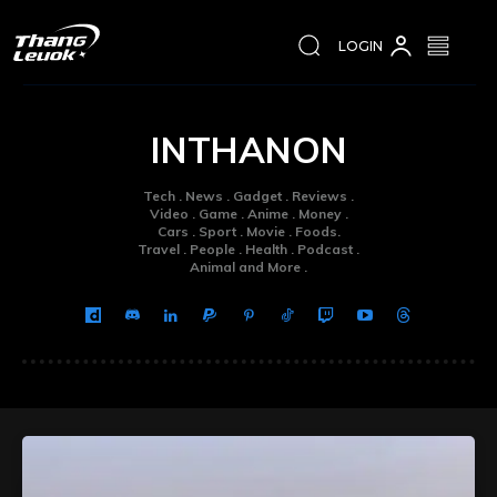
LOGIN
INTHANON
Tech . News . Gadget . Reviews .
Video . Game . Anime . Money .
Cars . Sport . Movie . Foods.
Travel . People . Health . Podcast .
Animal and More .