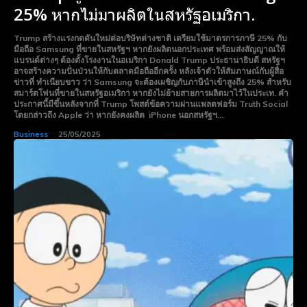
25% หากไม่มาผลิตในสหรัฐอเมริกา.
Trump สร้างแรงกดดันใหม่ต่อบริษัทต่างชาติ เตรียมใช้มาตรการภาษี 25% กับ
มือถือ Samsung ที่ขายในสหรัฐฯ หากยังผลิตนอกประเทศ พร้อมส่งสัญญาณให้
แบรนด์ต่างๆ ต้องตั้งโรงงานในอเมริกา Donald Trump ประธานาธิบดี สหรัฐฯ
อาจสร้างความปั่นป่วนให้กับตลาดมือถืออีกครั้ง หลังเจ้าตัวให้สัมภาษณ์กับผู้สื่อ
ข่าวที่ ทำเนียบขาว ว่า Samsung จะต้องเผชิญกับภาษีนำเข้าสูงถึง 25% สำหรับ
สมาร์ตโฟนที่ขายในสหรัฐอเมริกา หากยังไม่ย้ายสายการผลิตมาไว้ในประเท. คำ
ประกาศนี้มีขึ้นหลังจากที่ Trump โพสต์ข้อความผ่านแพลตฟอร์ม Truth Social
โดยกล่าวถึง Apple ว่า หากยังคงผลิต iPhone นอกสหรัฐฯ...
Business
25/05/2025
Subscribe now
Subscribe now