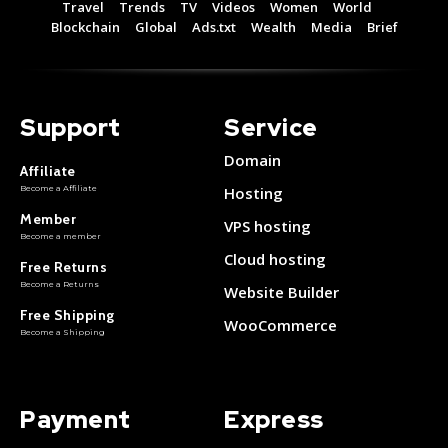
Travel
Trends
TV
Videos
Women
World
Blockchain
Global
Ads.txt
Wealth
Media
Brief
Support
Service
Domain
Affiliate
Become a Affiliate
Hosting
Member
VPS hosting
Become a member
Cloud hosting
Free Returns
Become a Returns
Website Builder
Free Shipping
WooCommerce
Become a Shipping
Payment
Express