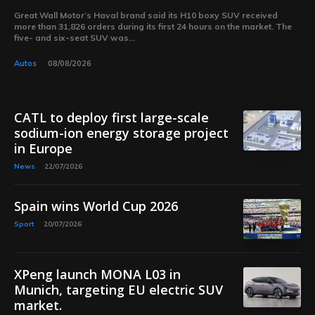
Great Wall Motor’s Haval brand said its H10 boxy SUV received
more than 31,826 orders during its first 24 hours on the market. The
five- and six-seat SUV was...
Autos
08/08/2026
CATL to deploy first large-scale
sodium-ion energy storage project
in Europe
News
22/07/2026
Spain wins World Cup 2026
Sport
20/07/2026
XPeng launch MONA L03 in
Munich, targeting EU electric SUV
market.