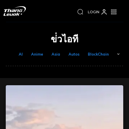
LOGIN
ข่่วไอที
AI
Anime
Asia
Autos
BlockChain