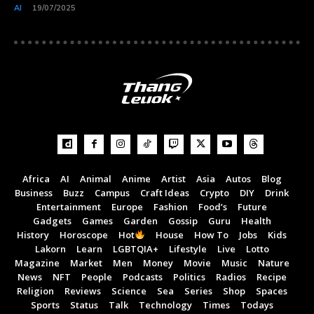
AI
19/07/2025
Africa
AI
Animal
Anime
Artist
Asia
Autos
Blog
Business
Buzz
Campus
Craft Ideas
Crypto
DIY
Drink
Entertainment
Europe
Fashion
Food’s
Future
Gadgets
Games
Garden
Gossip
Guru
Health
History
Horoscope
Hot
House
How To
Jobs
Kids
Lakorn
Learn
LGBTQIA+
Lifestyle
Live
Lotto
Magazine
Market
Men
Money
Movie
Music
Nature
News
NFT
People
Podcasts
Politics
Radios
Recipe
Religion
Reviews
Science
Sea
Series
Shop
Spaces
Sports
Status
Talk
Technology
Times
Todays