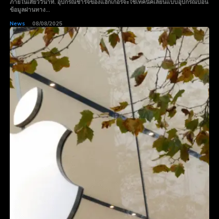
ภายในเสี้ยววินาที. อุปกรณ์ชาร์จของแฮกเกอร์จะใช้เทคนิคเลียนแบบอุปกรณ์ป้อน
ข้อมูลผ่านทาง...
News
08/08/2025
Subscribe now
Subscribe now
To access premium
To access premium
content
content
Free 15 Day Trial
Free 15 Day Trial
Monthly or Yearly Memberships
Monthly or Yearly Memberships
Professional Rated Guides
Professional Rated Guides
I Want To Sign Up
I Want To Sign Up