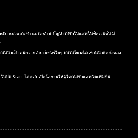
ลดภาระการส่งแอพซ้ำ และอธิบายปัญหาที่พบในแอพให้ชัดเจนขึ้น มี
.
พบนหน้าเว็บ คลิกจากเบราว์เซอร์ใดๆ บนวินโดวส์จะเข้าหน้าติดตั้งของ
ุ่ม Start ได้ด้วย เปิดโอกาสให้ผู้ใช้ค้นพบแอพได้เพิ่มขึ้น.