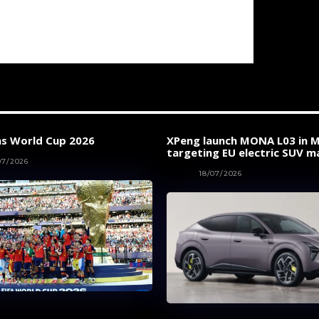
ns World Cup 2026
XPeng launch MONA L03 in M
targeting EU electric SUV m
07/2026
AUTOS
18/07/2026