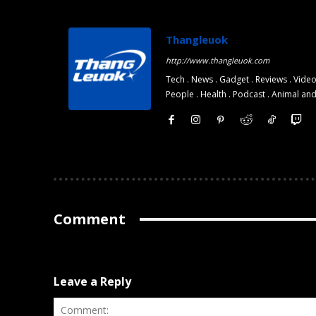
Monthly or
Monthly or
Yearly
Yearly
Thangleuok
Memberships
Memberships
http://www.thangleuok.com
Professional
Professional
Tech . News . Gadget . Reviews . Video
Rated
Rated
People . Health . Podcast . Animal an
Guides
Guides
I Want To Sign Up
I Want To Sign Up
Comment
Leave a Reply