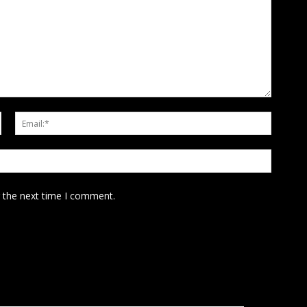
Name:*
Email:*
Website
r the next time I comment.