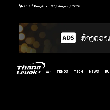
C
26.2
Bangkok
07 / August / 2026
TENDS
TECH
NEWS
BU