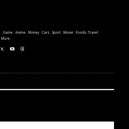
 . Game . Anime . Money . Cars . Sport . Movie . Foods. Travel .
d More .