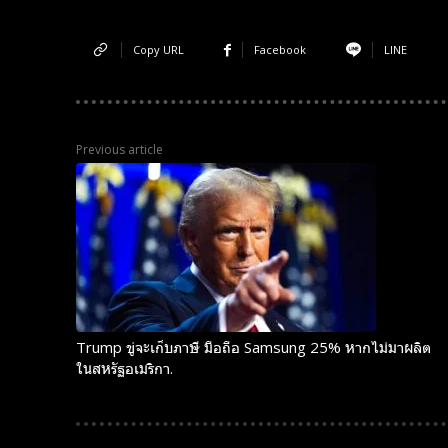
Copy URL
Facebook
LINE
Previous article
Subscribe now
Subscribe now
To access
To access
premium
premium
content
content
Trump ขู่จะเก็บภาษี มือถือ Samsung 25% หากไม่มาผลิต
ในสหรัฐอเมริกา.
Free
Free
15 Day
15 Day
Trial
Trial