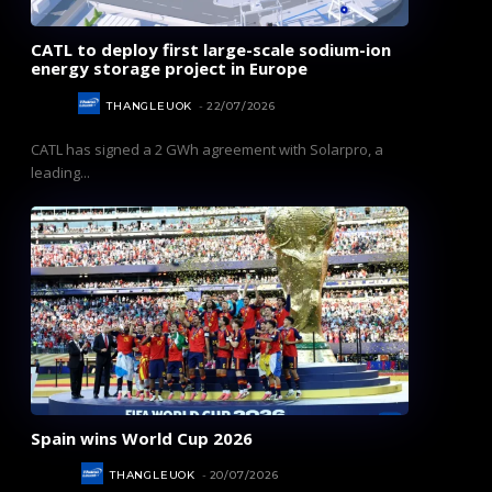
CATL to deploy first large-scale sodium-ion
energy storage project in Europe
NEWS
THANGLEUOK
-
22/07/2026
CATL has signed a 2 GWh agreement with Solarpro, a
leading...
Spain wins World Cup 2026
SPORT
THANGLEUOK
-
20/07/2026