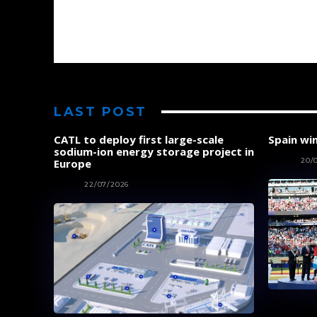
LAST POST
CATL to deploy first large-scale
Spain wi
sodium-ion energy storage project in
SPORT
20/
Europe
NEWS
22/07/2026