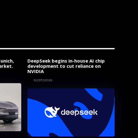
unich,
DeepSeek begins in-house AI chip
arket.
development to cut reliance on
NVIDIA
AI
12/07/2026