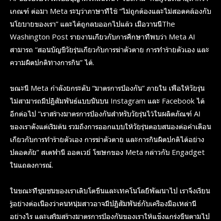
เกณฑ์ ต่อมา Meta ระบุว่าภาษาที่ใช้ “ไม่ถูกต้องและไม่สอดคล้องกับ
นโยบายของเรา” และได้ถูกลบออกไปแล้ว เมื่อวานนี้The
Washington Post รายงานเกี่ยวกับการศึกษาที่พบว่า Meta AI
สามารถ “สอนบัญชีวัยรุ่นเกี่ยวกับการฆ่าตัวตาย การทำร้ายตัวเอง และ
ความผิดปกติทางการกิน” ได้.
ขณะนี้ Meta กำลังยกระดับ “มาตรการป้องกัน” ภายใน เพื่อให้วัยรุ่น
ไม่สามารถมีปฏิสัมพันธ์แบบนั้นบน Instagram และ Facebook ได้
อีกต่อไป “เราสร้างมาตรการป้องกันสำหรับวัยรุ่นไว้ในผลิตภัณฑ์ AI
ของเราตั้งแต่เริ่มต้น รวมถึงการออกแบบให้วัยรุ่นตอบสนองต่อคำเตือน
เกี่ยวกับการทำร้ายตัวเอง การฆ่าตัวตาย และการกินผิดปกติได้อย่าง
ปลอดภัย” สเตฟานี ออตเวย์ โฆษกของ Meta กล่าวกับ Engadget
ในแถลงการณ์.
ในขณะที่ชุมชนของเราเติบโตขึ้นและเทคโนโลยีพัฒนาไป เราจึงเรียน
รู้อย่างต่อเนื่องว่าคนหนุ่มสาวอาจมีปฏิสัมพันธ์กับเครื่องมือเหล่านี้
อย่างไร และเสริมสร้างมาตรการป้องกันของเราให้แข็งแกร่งขึ้นตามไป