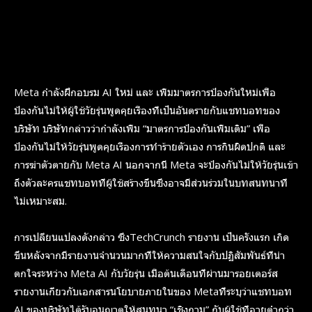
Meta กำลังฝึกอบรม AI ใหม่ และ เพิ่มมาตรการป้องกันใหม่เพื่อ
ป้องกันไม่ให้ผู้ใช้วัยรุ่นพูดคุยเรื่องที่เป็นอันตรายกับแชทบอทของ
บริษัท บริษัทกล่าวว่ากำลังเพิ่ม “มาตรการป้องกันเพิ่มเติม” เพื่อ
ป้องกันไม่ให้วัยรุ่นพูดคุยเรื่องการทำร้ายตัวเอง การกินผิดปกติ และ
การฆ่าตัวตายกับ Meta AI นอกจากนี้ Meta จะป้องกันไม่ให้วัยรุ่นเข้า
ถึงตัวละครแชทบอทที่ผู้ใช้สร้างขึ้นซึ่งอาจมีส่วนร่วมในบทสนทนาที่
ไม่เหมาะสม.
การเปลี่ยนแปลงดังกล่าว ซึ่งTechCrunch รายงาน เป็นครั้งแรก เกิด
ขึ้นหลังจากมีรายงานจำนวนมากที่ให้ความสนใจกับปฏิสัมพันธ์ที่น่า
ตกใจระหว่าง Meta AI กับวัยรุ่น เมื่อต้นเดือนที่ผ่านมารอยเตอร์ส
รายงานเกี่ยวกับเอกสารนโยบายภายในของ Metaที่ระบุว่าแชทบอท
AI ของบริษัทได้รับอนุญาตให้สนทนา “เชิงกาม” กับผู้ใช้ที่อายุต่ำกว่า