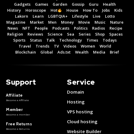
Gadgets
Games
Garden
Gossip
Guru
Health
History
Horoscope
Hot
House
How To
Jobs
Kids
Lakorn
Learn
LGBTQIA+
Lifestyle
Live
Lotto
Magazine
Market
Men
Money
Movie
Music
Nature
News
NFT
People
Podcasts
Politics
Radios
Recipe
Religion
Reviews
Science
Sea
Series
Shop
Spaces
Sports
Status
Talk
Technology
Times
Todays
Travel
Trends
TV
Videos
Women
World
Blockchain
Global
Ads.txt
Wealth
Media
Brief
Support
Service
Domain
Affiliate
Become a Affiliate
Hosting
Member
VPS hosting
Become a member
Cloud hosting
Free Returns
Become a Returns
Website Builder