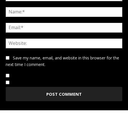
Comment:
Na
Ema
Web
Save my name, email, and website in this browser for the
next time I comment.
Notify me of follow-up comments by email.
Notify me of new posts by email.