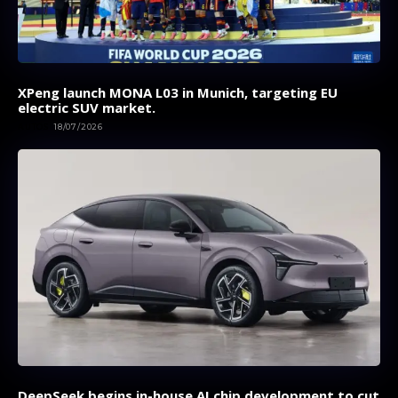
XPeng launch MONA L03 in Munich, targeting EU
electric SUV market.
AUTOS
18/07/2026
DeepSeek begins in-house AI chip development to cut