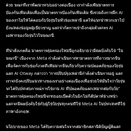
ด้วย ขณะที่เราพัฒนาระบบอย่างต่อเนื่อง เรากำลังเพิ่มมาตรการ
ป้องกันเพิ่มเติมเพื่อเป็นมาตรการป้องกันเพิ่มเติม ซึ่งรวมถึงการฝึก AI
ของเราไม่ให้โต้ตอบกับวัยรุ่นในหัวข้อเหล่านี้ แต่ให้แนะนำพวกเขาไป
ยังแหล่งข้อมูลผู้เชี่ยวชาญ และจำกัดการเข้าถึงกลุ่มตัวละคร AI
เฉพาะของวัยรุ่นไว้ในขณะนี้.
ที่น่าสังเกตคือ มาตรการคุ้มครองใหม่นี้ถูกอธิบายว่ามีผลบังคับใช้ “ใน
ขณะนี้” เนื่องจาก Meta กำลังดำเนินการหามาตรการที่ถาวรมากขึ้น
เพื่อจัดการกับข้อกังวลที่เพิ่มมากขึ้นเกี่ยวกับความปลอดภัยของวัยรุ่น
และ AI Otway กล่าวว่า “การปรับปรุงเหล่านี้กำลังดำเนินการอยู่ และ
เราจะยังคงปรับแนวทางของเราอย่างต่อเนื่องเพื่อช่วยให้มั่นใจว่าวัยรุ่น
จะได้รับประสบการณ์การใช้งาน AI ที่ปลอดภัยและเหมาะสมกับวัย”
มาตรการคุ้มครองใหม่นี้จะทยอยเปิดตัวในอีกไม่กี่สัปดาห์ข้างหน้า
และจะมีผลบังคับใช้กับผู้ใช้วัยรุ่นทุกคนที่ใช้ Meta AI ในประเทศที่ใช้
ภาษาอังกฤษ.
นโยบายของ Meta ได้รับความสนใจจากสมาชิกสภานิติบัญญัติและ