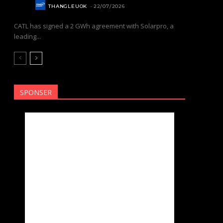
NEWS
THANGLEUOK
-
22/07/2026
CATL has signed a 2 GWh agreement with Solarpro, a
leading...
SPONSER