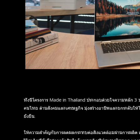
Subscribe now
Subscribe now
To access
To access
premium
premium
content
content
ทั้งนี้โครงการ Made in Thailand ประกอบด้วยใจความหลัก 3 
คนไทย ด้านสังคมและเศรษฐกิจ มุ่งสร้างอาชีพและยกระดับให้ไ
ยั่งยืน.
Free
Free
15 Day
15 Day
ให้ความสำคัญกับการลดผลกระทบต่อสิ่งแวดล้อมผ่านการผลิต 
Trial
Trial