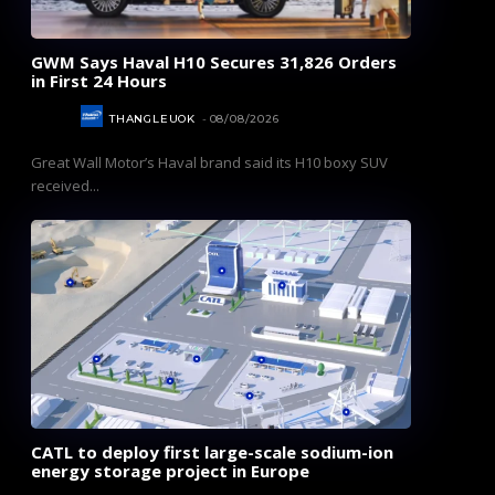
GWM Says Haval H10 Secures 31,826 Orders
in First 24 Hours
AUTOS
THANGLEUOK
-
08/08/2026
Great Wall Motor’s Haval brand said its H10 boxy SUV
received...
CATL to deploy first large-scale sodium-ion
energy storage project in Europe