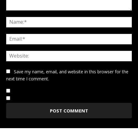
Comment:
Na
Ema
Web
Save my name, email, and website in this browser for the
next time I comment.
Notify me of follow-up comments by email.
Notify me of new posts by email.