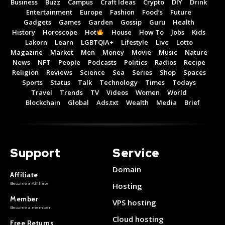
Business
Buzz
Campus
Craft Ideas
Crypto
DIY
Drink
Entertainment
Europe
Fashion
Food’s
Future
Gadgets
Games
Garden
Gossip
Guru
Health
History
Horoscope
Hot
House
How To
Jobs
Kids
Lakorn
Learn
LGBTQIA+
Lifestyle
Live
Lotto
Magazine
Market
Men
Money
Movie
Music
Nature
News
NFT
People
Podcasts
Politics
Radios
Recipe
Religion
Reviews
Science
Sea
Series
Shop
Spaces
Sports
Status
Talk
Technology
Times
Todays
Travel
Trends
TV
Videos
Women
World
Blockchain
Global
Ads.txt
Wealth
Media
Brief
Support
Service
Domain
Affiliate
Become a Affiliate
Hosting
Member
VPS hosting
Become a member
Cloud hosting
Free Returns