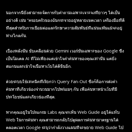
นอกจากนี้ยังสามารถจัดการกับคำถามเฉพาะเจาะจงที่ยาวๆ ได้เป็น
อย่างดี เช่น “ครอบครัวของฉันกระจายอยู่หลายเขตเวลา เครื่องมือที่ดี
ที่สุดสำหรับการเชื่อมต่อและรักษาความสัมพันธ์ที่แน่นแฟ้นแม้จะอยู่
ห่างไกลกัน.
เบื้องหลังนั้น ขับเคลื่อนด้วย Gemini เวอร์ชันเฉพาะของ Google ซึ่ง
เป็นโมเดล AI ที่ไม่เพียงแต่เข้าใจคำค้นหาของคุณเท่านั้น แต่ยัง
สแกนและเข้าใจเนื้อหาเว็บได้ดีขึ้นอีก.
ด้วยระบบใช้เทคนิคที่เรียกว่า Query Fan-Out ซึ่งก็คือการส่งคำ
ค้นหาที่เกี่ยวข้องจำนวนมากไปพร้อมๆ กัน เพื่อค้นหาหน้าเว็บที่มี
ประโยชน์และเกี่ยวข้องที่สุด.
หากคุณอยู่ในโปรแกรม Labs คุณจะเห็น Web Guide อยู่ใต้แท็บ
Web ในการค้นหา คุณสามารถกลับไปดูผลการค้นหามาตรฐานได้
ตลอดเวลา Google ระบุว่ากำลังวางแผนที่จะขยาย Web Guide ไป