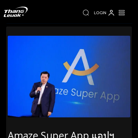
LOGIN
Amaze Super App แอปฯ