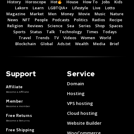
History
Horoscope
Hot
House
How To
Jobs
Kids
Lakorn
Learn
LGBTQIA+
Lifestyle
Live
Lotto
Magazine
Market
Men
Money
Movie
Music
Nature
News
NFT
People
Podcasts
Politics
Radios
Recipe
Religion
Reviews
Science
Sea
Series
Shop
Spaces
Sports
Status
Talk
Technology
Times
Todays
Travel
Trends
TV
Videos
Women
World
Blockchain
Global
Ads.txt
Wealth
Media
Brief
Support
Service
Domain
Affiliate
Become a Affiliate
Hosting
Member
VPS hosting
Become a member
Cloud hosting
Free Returns
Become a Returns
Website Builder
Free Shipping
WooCommerce