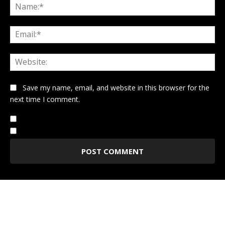
Na
Ema
Web
Save my name, email, and website in this browser for the
next time I comment.
Notify me of follow-up comments by email.
Notify me of new posts by email.