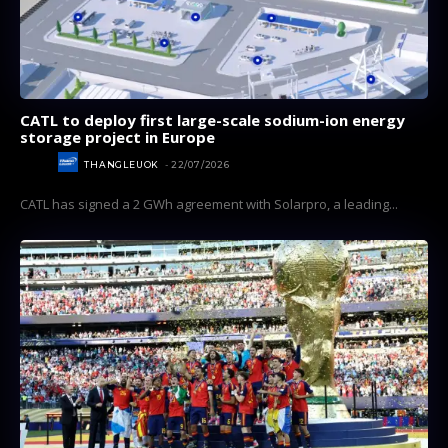
CATL to deploy first large-scale sodium-ion energy
storage project in Europe
NEWS
THANGLEUOK
-
22/07/2026
CATL has signed a 2 GWh agreement with Solarpro, a leading...
Subscribe now
Subscribe now
To access premium
To access premium