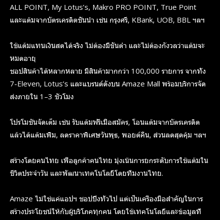
ALL POINT, My Lotus’s, Makro PRO POINT, True Point
และแต้มจากบัตรเครดิตชั้นนำ เช่น กรุงศรี, KBank, UOB, BBL ฯลฯ
ใช้แต้มแทนเงินสดได้จริง ไม่ต้องมีขั้นต่ำ และไม่ต้องกังวลว่าแต้มจะ
หมดอายุ
ชอปสินค้าได้หลากหลาย มีสินค้ามากกว่า 100,000 รายการ จากทั้ง
7-Eleven, Lotus’s และแบรนด์ดังบน Amaze Mall พร้อมบริการจัด
ส่งภายใน 1–3 ชั่วโมง
โปรโมชันจัดเต็ม เช่น รับแต้มฟรีเมื่อสมัคร, โอนแต้มจากบัตรเครดิต
แล้วได้แต้มเพิ่ม, ลดราคาพิเศษวันพุธ, พอยต์คืน, ส่วนลดสุดคุ้ม ฯลฯ
สร้างโดยคนไทย เพื่อลูกค้าคนไทย มุ่งเน้นการยกระดับการใช้แต้มใน
ชีวิตประจำวัน และพัฒนาเทคโนโลยีโดยทีมงานไทย.
Amaze ไม่ใช่แค่แอปฯ ชอปปิงทั่วไป แต่เป็นเครื่องมือสำคัญในการ
สร้างประโยชน์ให้กับผู้บริโภคทุกคน โดยใช้เทคโนโลยีและข้อมูลที่