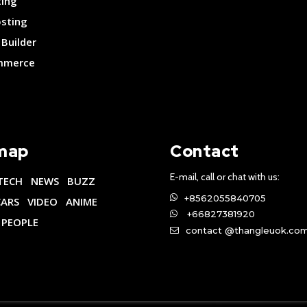
ting
osting
Builder
merce
map
Contact
E-mail, call or chat with us:
TECH
NEWS
BUZZ
+8562055840705
CARS
VIDEO
ANIME
+66827381920
PEOPLE
contact @thangleuok.co