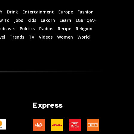
IY
Drink
Entertainment
Europe
Fashion
w To
Jobs
Kids
Lakorn
Learn
LGBTQIA+
odcasts
Politics
Radios
Recipe
Religion
vel
Trends
TV
Videos
Women
World
Express