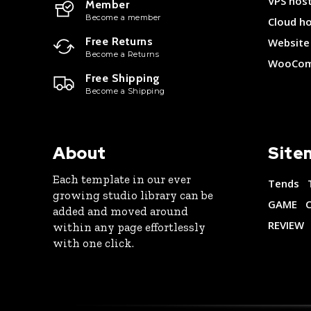
VPS hos
Member
Become a member
Cloud h
Free Returns
Website 
Become a Returns
WooCom
Free Shipping
Become a Shipping
About
Site
Each template in our ever
Tends
growing studio library can be
GAME
added and moved around
REVIEW
within any page effortlessly
with one click.