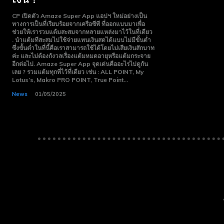
Free
Free
15 Day
15 Day
CP เปิดตัว Amaze Super App แอปฯ ใหม่อย่างเป็น
Trial
Trial
ทางการเป็นที่เรียบร้อยจากเครือซีพี ที่ออกแบบมาเพื่อ
ช่วยให้เรารวมแต้มสะสมจากหลายแหล่งมาไว้ในที่เดียว
. นำแต้มทีสะสมไปใช้จ่ายแทนเงินสดได้แบบไม่มีขั้นต่ำ
Monthly or
Monthly or
ซึ่งขั้นต่ำในที่นี้คือเราสามารถใช้ได้โดยไม่เสียเงินสักบาท
Yearly
Yearly
ค่ะ และไม่ต้องกังวลเรื่องแต้มหมดอายุหรือแต้มกระจาย
Memberships
Memberships
อีกต่อไป. Amaze Super App จุดเด่นคืออะไรไปดูกัน
เลย ? รวมแต้มทุกที่ไว้ที่เดียว เช่น : ALL POINT, My
Lotus’s, Makro PRO POINT, True Point...
Professional
Professional
Rated
Rated
News
01/05/2025
Guides
Guides
I Want To Sign Up
I Want To Sign Up