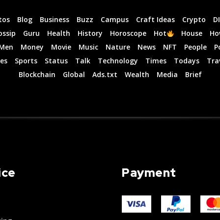
tos
Blog
Business
Buzz
Campus
Craft Ideas
Crypto
D
ossip
Guru
Health
History
Horoscope
Hot
House
Ho
Men
Money
Movie
Music
Nature
News
NFT
People
P
es
Sports
Status
Talk
Technology
Times
Todays
Tra
Blockchain
Global
Ads.txt
Wealth
Media
Brief
ice
Payment