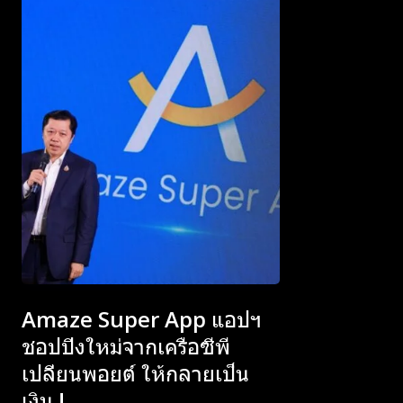
Subscribe now
Subscribe now
To access
To access
premium
premium
Amaze Super App แอปฯ
content
content
ชอปปิงใหม่จากเครือซีพี
เปลี่ยนพอยต์ ให้กลายเป็น
เงิน !