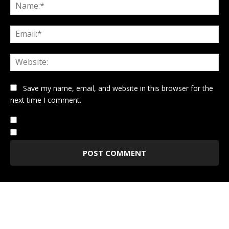
Na
Ema
Web
Save my name, email, and website in this browser for the
next time I comment.
Notify me of follow-up comments by email.
Notify me of new posts by email.