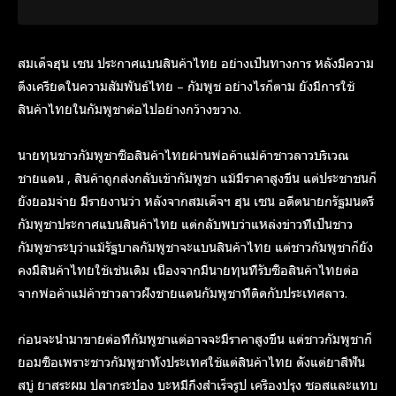
สมเด็จฮุน เซน ประกาศแบนสินค้าไทย อย่างเป็นทางการ หลังมีความ
ตึงเครียดในความสัมพันธ์ไทย – กัมพูช อย่างไรก็ตาม ยังมีการใช้
สินค้าไทยในกัมพูชาต่อไปอย่างกว้างขวาง.
นายทุนชาวกัมพูชาซื้อสินค้าไทยผ่านพ่อค้าแม่ค้าชาวลาวบริเวณ
ชายแดน , สินค้าถูกส่งกลับเข้ากัมพูชา แม้มีราคาสูงขึ้น แต่ประชาชนก็
ยังยอมจ่าย มีรายงานว่า หลังจากสมเด็จฯ ฮุน เซน อดีตนายกรัฐมนตรี
กัมพูชาประกาศแบนสินค้าไทย แต่กลับพบว่าแหล่งข่าวที่เป็นชาว
กัมพูชาระบุว่าแม้รัฐบาลกัมพูชาจะแบนสินค้าไทย แต่ชาวกัมพูชาก็ยัง
คงมีสินค้าไทยใช้เช่นเดิม เนื่องจากมีนายทุนที่รับซื้อสินค้าไทยต่อ
จากพ่อค้าแม่ค้าชาวลาวฝั่งชายแดนกัมพูชาที่ติดกับประเทศลาว.
ก่อนจะนำมาขายต่อที่กัมพูชาแต่อาจจะมีราคาสูงขึ้น แต่ชาวกัมพูชาก็
ยอมซื้อเพราะชาวกัมพูชาทั้งประเทศใช้แต่สินค้าไทย ตั้งแต่ยาสีฟัน
สบู่ ยาสระผม ปลากระป๋อง บะหมี่กึ่งสำเร็จรูป เครื่องปรุง ซอสและแทบ