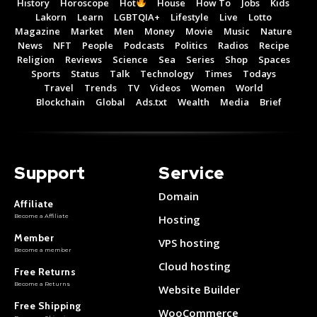
History
Horoscope
Hot
House
How To
Jobs
Kids
Lakorn
Learn
LGBTQIA+
Lifestyle
Live
Lotto
Magazine
Market
Men
Money
Movie
Music
Nature
News
NFT
People
Podcasts
Politics
Radios
Recipe
Religion
Reviews
Science
Sea
Series
Shop
Spaces
Sports
Status
Talk
Technology
Times
Todays
Travel
Trends
TV
Videos
Women
World
Blockchain
Global
Ads.txt
Wealth
Media
Brief
Support
Service
Domain
Affiliate
Become a Affiliate
Hosting
Member
VPS hosting
Become a member
Cloud hosting
Free Returns
Become a Returns
Website Builder
Free Shipping
WooCommerce