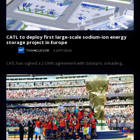
CATL to deploy first large-scale sodium-ion energy
storage project in Europe
NEWS
THANGLEUOK
-
22/07/2026
CATL has signed a 2 GWh agreement with Solarpro, a leading...