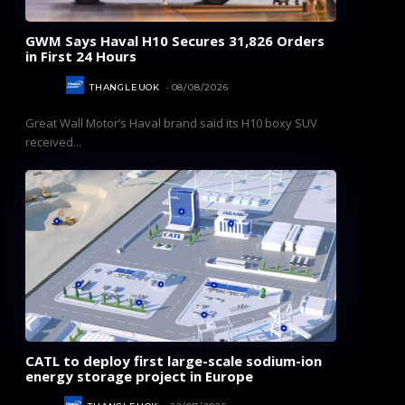
GWM Says Haval H10 Secures 31,826 Orders
in First 24 Hours
AUTOS
THANGLEUOK
-
08/08/2026
Great Wall Motor’s Haval brand said its H10 boxy SUV
received...
CATL to deploy first large-scale sodium-ion
energy storage project in Europe
NEWS