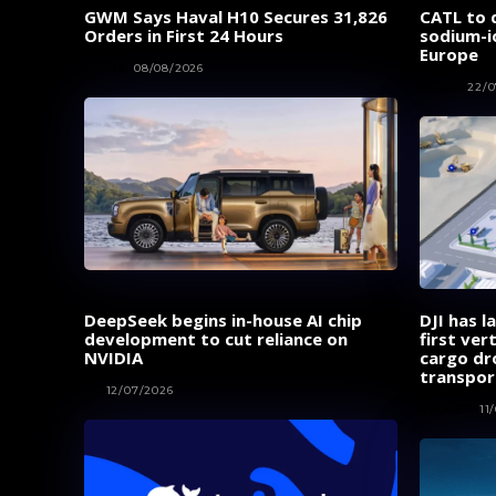
GWM Says Haval H10 Secures 31,826
CATL to d
Orders in First 24 Hours
sodium-i
Europe
AUTOS
08/08/2026
NEWS
22/0
DeepSeek begins in-house AI chip
DJI has l
development to cut reliance on
first ver
NVIDIA
cargo dr
transpor
AI
12/07/2026
GADGET
11