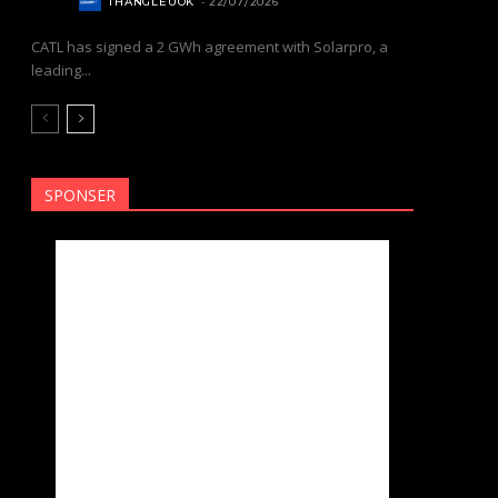
THANGLEUOK
-
22/07/2026
CATL has signed a 2 GWh agreement with Solarpro, a
leading...
SPONSER