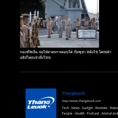
Subscribe now
Subscribe now
กองทัพเรือ จ่อใช้มาตรการตอบโต้ กัมพูชา หลังใช้ โดรนล้ำ
อธิปไตยเข้าฝั่งไทย
To access
To access
premium
premium
content
content
Thangleuok
http://www.thangleuok.com
Free
Free
Tech . News . Gadget . Reviews . Video
15 Day
15 Day
Trial
Trial
People . Health . Podcast . Animal an