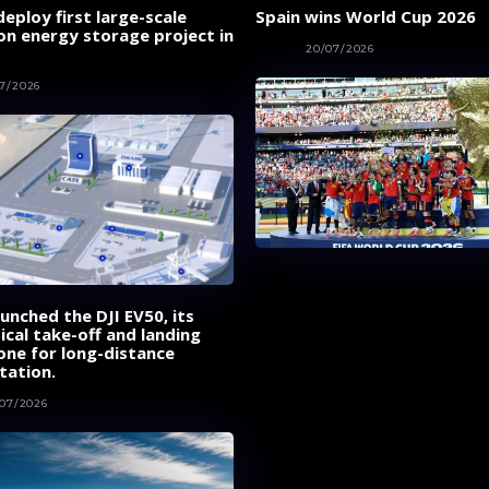
eploy first large-scale
Spain wins World Cup 2026
on energy storage project in
SPORT
20/07/2026
7/2026
aunched the DJI EV50, its
tical take-off and landing
one for long-distance
tation.
/07/2026