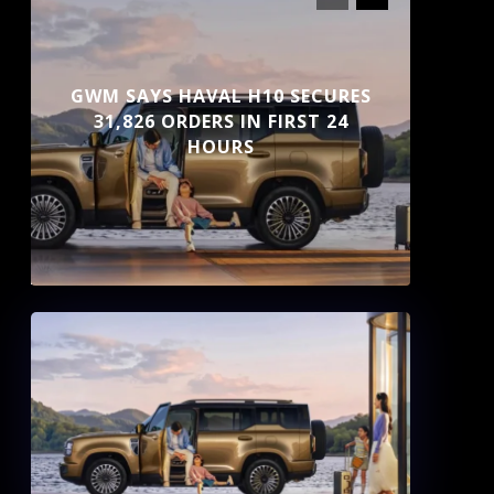
GWM SAYS HAVAL H10 SECURES
31,826 ORDERS IN FIRST 24
HOURS