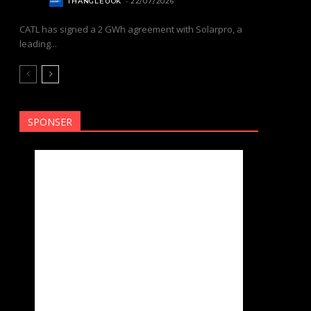
THANGLEUOK
-
22/07/2026
CATL has signed a 2 GWh agreement with Solarpro, a
leading...
SPONSER