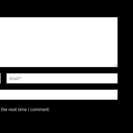
Name:*
Email:*
Website
r the next time I comment.