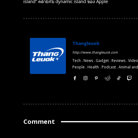
island” คล้ายกับ dynamic island ของ Apple
Monthly or
Monthly or
Yearly
Yearly
Memberships
Memberships
Professional
Professional
Rated
Rated
Thangleuok
Guides
Guides
http://www.thangleuok.com
Tech . News . Gadget . Reviews . Video
People . Health . Podcast . Animal an
I Want To Sign Up
I Want To Sign Up
Comment