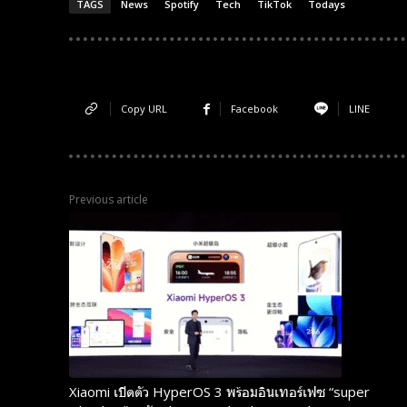
TAGS
News
Spotify
Tech
TikTok
Todays
Copy URL
Facebook
LINE
Subscribe now
Subscribe now
Previous article
To access
To access
premium
premium
content
content
Free
Free
15 Day
15 Day
Trial
Trial
Xiaomi เปิดตัว HyperOS 3 พร้อมอินเทอร์เฟซ “super