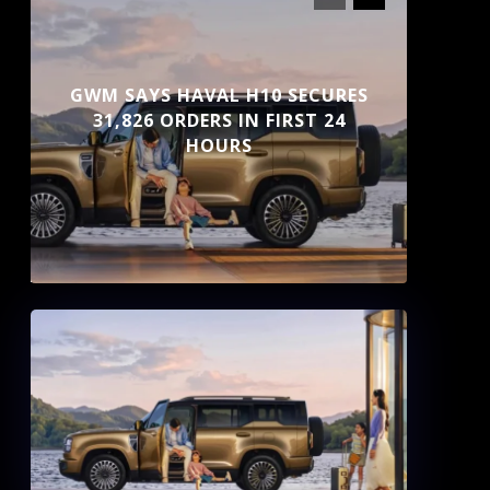
GWM SAYS HAVAL H10 SECURES
31,826 ORDERS IN FIRST 24
HOURS