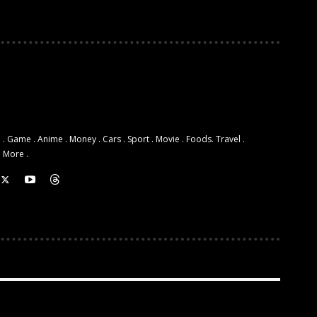
 . Game . Anime . Money . Cars . Sport . Movie . Foods. Travel .
d More .