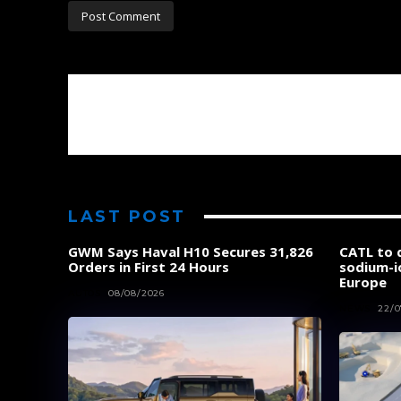
LAST POST
GWM Says Haval H10 Secures 31,826
CATL to d
Orders in First 24 Hours
sodium-i
Europe
AUTOS
08/08/2026
NEWS
22/0