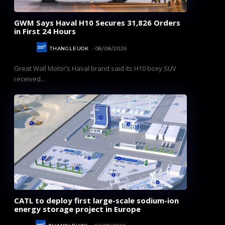
GWM Says Haval H10 Secures 31,826 Orders
in First 24 Hours
AUTOS
THANGLEUOK
-
08/08/2026
Great Wall Motor’s Haval brand said its H10 boxy SUV
received...
CATL to deploy first large-scale sodium-ion
energy storage project in Europe
NEWS