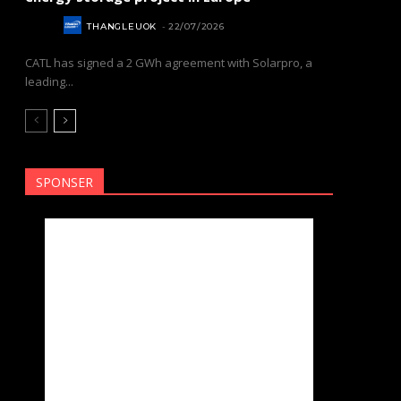
NEWS
THANGLEUOK
-
22/07/2026
CATL has signed a 2 GWh agreement with Solarpro, a
leading...
SPONSER