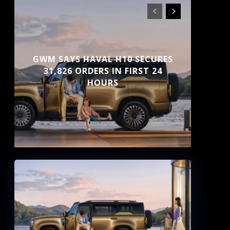
GWM SAYS HAVAL H10 SECURES
31,826 ORDERS IN FIRST 24
HOURS