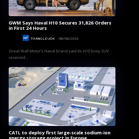
GWM Says Haval H10 Secures 31,826 Orders
in First 24 Hours
AUTOS
THANGLEUOK
-
08/08/2026
Great Wall Motor’s Haval brand said its H10 boxy SUV
received...
CATL to deploy first large-scale sodium-ion
energy storage project in Europe