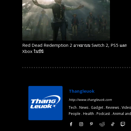
Red Dead Redemption 2 อาจมาบน Switch 2, PS5 และ
Xbox ในปีนี้
Thangleuok
http://www.thangleuok.com
Tech . News . Gadget . Reviews . Video
People . Health . Podcast . Animal an