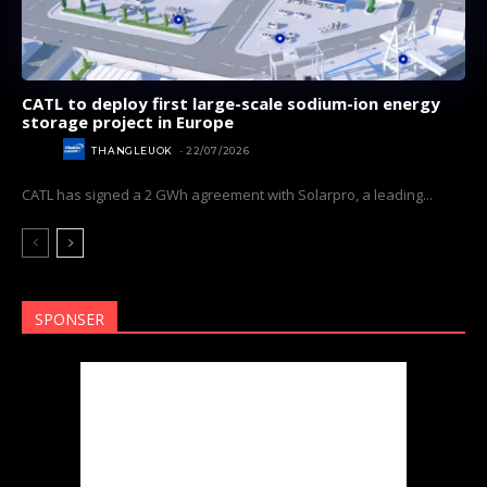
CATL to deploy first large-scale sodium-ion energy
storage project in Europe
NEWS
THANGLEUOK
-
22/07/2026
CATL has signed a 2 GWh agreement with Solarpro, a leading...
SPONSER