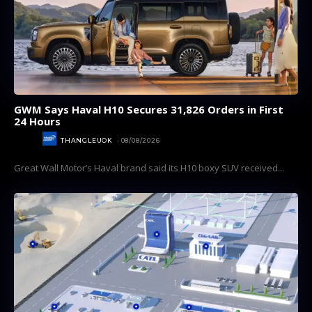
GWM Says Haval H10 Secures 31,826 Orders in First
24 Hours
Subscribe now
Subscribe now
AUTOS
THANGLEUOK
-
08/08/2026
To access premium
To access premium
Great Wall Motor’s Haval brand said its H10 boxy SUV received...
content
content
Free 15 Day Trial
Free 15 Day Trial
Monthly or Yearly Memberships
Monthly or Yearly Memberships
Professional Rated Guides
Professional Rated Guides
I Want To Sign Up
I Want To Sign Up