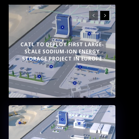
CATL TO DEPLOY FIRST LARGE-
SCALE SODIUM-ION ENERGY
STORAGE PROJECT IN EUROPE