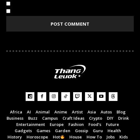
Notify me of follow-up comments by email.
Notify me of new posts by email.
Africa
AI
Animal
Anime
Artist
Asia
Autos
Blog
Business
Buzz
Campus
Craft Ideas
Crypto
DIY
Drink
Entertainment
Europe
Fashion
Food’s
Future
Gadgets
Games
Garden
Gossip
Guru
Health
History
Horoscope
Hot
House
How To
Jobs
Kids