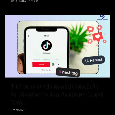
หนึ่ง Delta Force ที่...
Subscribe now
Subscribe now
To access premium
To access premium
content
content
Free 15 Day Trial
Free 15 Day Trial
Monthly or Yearly Memberships
Monthly or Yearly Memberships
Professional Rated Guides
Professional Rated Guides
TikTok เล่นให้ปัง ดันคลิปให้ดังเป็นไว
รัล เพิ่มผู้ติดตาม ด้วย #แฮชแท็ก ไปดูวิธี
I Want To Sign Up
I Want To Sign Up
ใช้กัน.
07/09/2025