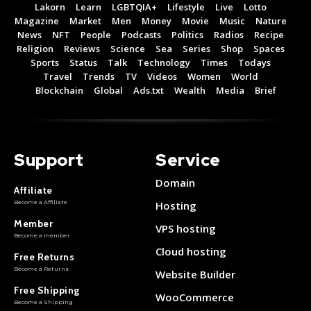
Lakorn
Learn
LGBTQIA+
Lifestyle
Live
Lotto
Magazine
Market
Men
Money
Movie
Music
Nature
News
NFT
People
Podcasts
Politics
Radios
Recipe
Religion
Reviews
Science
Sea
Series
Shop
Spaces
Sports
Status
Talk
Technology
Times
Todays
Travel
Trends
TV
Videos
Women
World
Blockchain
Global
Ads.txt
Wealth
Media
Brief
Support
Service
Domain
Affiliate
Become a Affiliate
Hosting
Member
VPS hosting
Become a member
Cloud hosting
Free Returns
Become a Returns
Website Builder
Free Shipping
WooCommerce
Become a Shipping