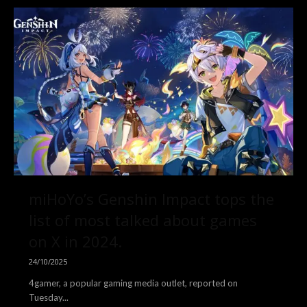
miHoYo’s Genshin Impact tops the
list of most talked about games
on X in 2024.
24/10/2025
4gamer, a popular gaming media outlet, reported on
Tuesday...