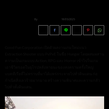
By
Thangleuok
18/05/2025
Good Fun Corporation เปิดตัวผลงานเกมใหม่แนว
Extraction Shooter แบบ PvPvE ในชื่อ Hunger โดยผสมผสาน
ความเป็นเกมแบบ Action, RPG และ Horror เข้าไปในเกม
เอาชีวิตรอดในยุโรปหลังหายนะของสงครามครั้งใหญ่
แบคทีเรียที่ไม่ทราบที่มาได้แพร่กระจายไปทั่วดินแดน ก่อ
กำเนิดสิ่งเลวร้ายมากมาย สร้างความพินาศและความกลัว
ไปทั่วทั้งดินแดน.