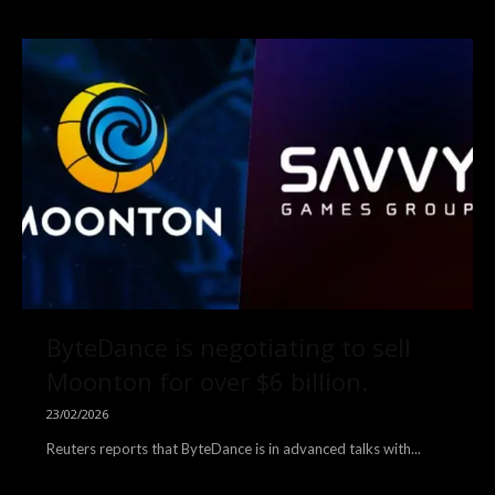
Related
ByteDance is negotiating to sell
Moonton for over $6 billion.
23/02/2026
Reuters reports that ByteDance is in advanced talks with...