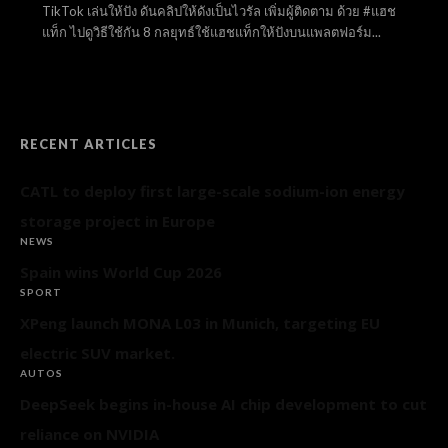
TikTok เล่นให้ปัง ดันคลิปให้ดังเป็นไวรัล เพิ่มผู้ติดตาม ด้วย #แฮช
แท็ก ไปดูวิธีใช้กัน 8 กลยุทธ์ใช้แฮชแท็กให้ปังบนแพลตฟอร์ม...
RECENT ARTICLES
CATL to deploy first large-scale sodium-ion energy
storage project in Europe
NEWS
Spain wins World Cup 2026
SPORT
XPeng launch MONA L03 in Munich, targeting EU
electric SUV market.
AUTOS
DeepSeek begins in-house AI chip development to cut
reliance on NVIDIA