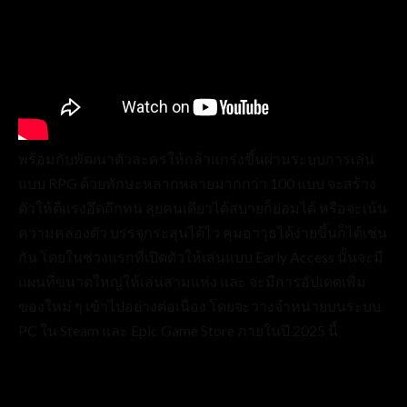
พร้อมกับพัฒนาตัวละครให้กล้าแกร่งขึ้นผ่านระบบการเล่น
แบบ RPG ด้วยทักษะหลากหลายมากกว่า 100 แบบ จะสร้าง
ตัวให้ตีแรงอึดถึกทน ลุยคนเดียวได้สบายก็ย่อมได้ หรือจะเน้น
ความคล่องตัว บรรจุกระสุนได้ไว คุมอาวุธได้ง่ายขึ้นก็ได้เช่น
กัน โดยในช่วงแรกที่เปิดตัวให้เล่นแบบ Early Access นั้นจะมี
แผนที่ขนาดใหญ่ให้เล่นสามแห่ง และ จะมีการอัปเดตเพิ่ม
ของใหม่ ๆ เข้าไปอย่างต่อเนื่อง โดยจะวางจำหน่ายบนระบบ
PC ใน Steam และ Epic Game Store ภายในปี 2025 นี้