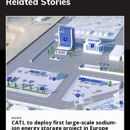
Related Stories
Subscribe now
Subscribe now
NEWS
To access premium
To access premium
CATL to deploy first large-scale sodium-
ion energy storage project in Europe