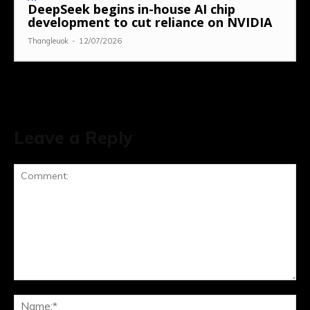
DeepSeek begins in-house AI chip
development to cut reliance on NVIDIA
Thangleuok
-
12/07/2026
Leave a Reply
Comment:
Na