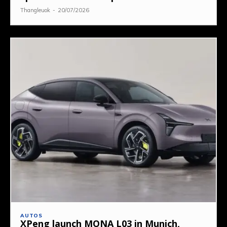
Thangleuok
-
20/07/2026
AUTOS
XPeng launch MONA L03 in Munich,