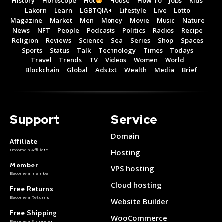
History
Horoscope
Hot
House
How To
Jobs
Kids
Lakorn
Learn
LGBTQIA+
Lifestyle
Live
Lotto
Magazine
Market
Men
Money
Movie
Music
Nature
News
NFT
People
Podcasts
Politics
Radios
Recipe
Religion
Reviews
Science
Sea
Series
Shop
Spaces
Sports
Status
Talk
Technology
Times
Todays
Travel
Trends
TV
Videos
Women
World
Blockchain
Global
Ads.txt
Wealth
Media
Brief
Support
Service
Domain
Affiliate
Become a Affiliate
Hosting
Member
VPS hosting
Become a member
Cloud hosting
Free Returns
Become a Returns
Website Builder
Free Shipping
WooCommerce
Become a Shipping