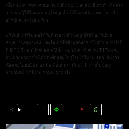
เนื้อหาในการตรวจสอบการเข้าถึงระยะไกล และมีการทำให้มั่นใจ
ว่าข้อมูลผู้ใช้ในสหภาพยุโรปถูกเก็บไว้ในศูนย์ข้อมูลต่างหากใน
ยุโรปและสหรัฐอเมริกา.
บริษัทอ้างว่าไม่เคยได้รับคำขอเข้าถึงข้อมูลผู้ใช้ในยุโรปจาก
หน่วยงานรัฐของจีน และไม่เคยให้ข้อมูลดังกล่าวไปด้วยอย่างไรก็
ดี DPC ชี้ว่าแม้ว่าตลอด 4 ปีที่ผ่านมาในการไต่สวน TikTok จะ
อ้างมาตลอดว่าไม่ได้เห็บข้อมูลผู้ใช้ยุโรปไว้ในจีน แต่ก็ได้มีการ
เปิดเผยโดยบริษัทเองเมื่อเดือนกุมภาพันธ์ว่ามีการเก็บข้อมูล
จำนวนหนึ่งไว้ในจีน ก่อนจะถูกลบไป.