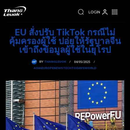
LOGIN
EU สั่งปรับ TikTok กรณีไม่
คุ้มครองผู้ใช้ ปอ่ยให้รัฐบาลจีน
เข้าถึงข้อมูลผู้ใช้ในยุโรป
BY
THANGLEUOK
04/05/2025
ASIA
EUROPE
NEWS
TECH
TODAYS
WORLD