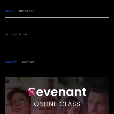
XPeng launch MONA L03 in Munich, targeting EU
electric SUV market.
AUTOS
18/07/2026
DeepSeek begins in-house AI chip development to
cut reliance on NVIDIA
AI
12/07/2026
DJI has launched the DJI EV50, its first vertical
take-off and landing cargo drone for long-
distance transportation.
GADGET
11/07/2026