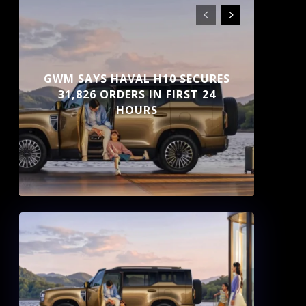
GWM SAYS HAVAL H10 SECURES
31,826 ORDERS IN FIRST 24
HOURS