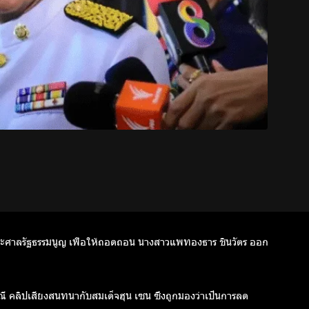
ละศาลรัฐธรรมนูญ
เพื่อให้ถอดถอน
นางสาวแพทองธาร ชินวัตร
ออก
ณี
คลิปเสียงสนทนากับสมเด็จฮุน เซน
ซึ่งถูกมองว่าเป็นการลด