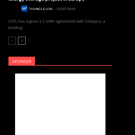
NEWS
THANGLEUOK
-
22/07/2026
CATL has signed a 2 GWh agreement with Solarpro, a
leading...
SPONSER