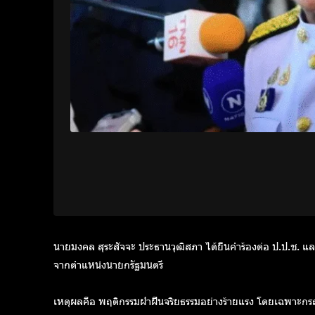
นายมงคล สุระสัจจะ
ประธานวุฒิสภา ได้ยื่นคำร้องต่อ
ป.ป.ช. แ
จากตำแหน่งนายกรัฐมนตรี
เหตุผลคือ
พฤติกรรมฝ่าฝืนจริยธรรมอย่างร้ายแรง
โดยเฉพาะกร