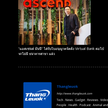
Subscribe now
Subscribe now
“แอสเซนด์ มันนี่” ได้รับใบอนุญาตจัดตั้ง Virtual Bank ต่อไป
จะไม่มี ธนาคารสาขา แล้ว
To access
To access
premium
premium
content
content
Thangleuok
http://www.thangleuok.com
Free
Free
15 Day
15 Day
Tech . News . Gadget . Reviews . Video
Trial
Trial
People . Health . Podcast . Animal an