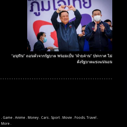
“อนุทิน” ถอนตัวจากรัฐบาล พร้อมเป็น “ฝ่ายค้าน” ประกาศ ไม่
ตั้งรัฐบาลแข่งแน่นอน
 . Game . Anime . Money . Cars . Sport . Movie . Foods. Travel .
d More .