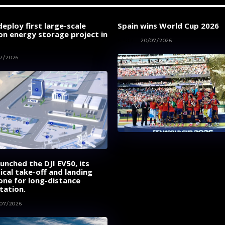
eploy first large-scale
Spain wins World Cup 2026
on energy storage project in
SPORT
20/07/2026
7/2026
aunched the DJI EV50, its
tical take-off and landing
one for long-distance
tation.
/07/2026