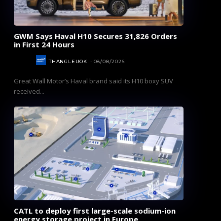
GWM Says Haval H10 Secures 31,826 Orders
in First 24 Hours
AUTOS
THANGLEUOK
-
08/08/2026
Great Wall Motor’s Haval brand said its H10 boxy SUV
received...
CATL to deploy first large-scale sodium-ion
energy storage project in Europe