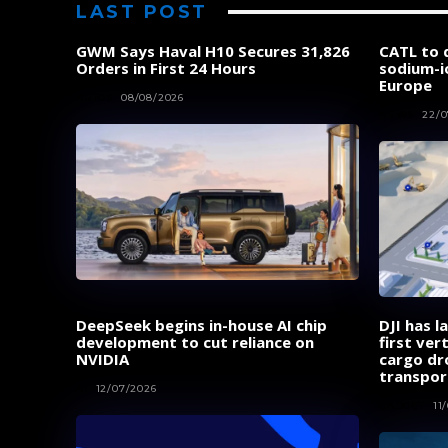
LAST POST
GWM Says Haval H10 Secures 31,826
CATL to d
Orders in First 24 Hours
sodium-i
Europe
AUTOS
08/08/2026
NEWS
22/0
DeepSeek begins in-house AI chip
DJI has l
development to cut reliance on
first ver
NVIDIA
cargo dr
transpor
AI
12/07/2026
GADGET
11