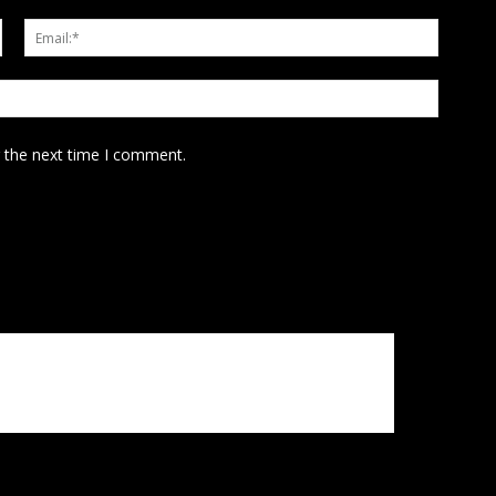
Name:*
Email:*
Website
r the next time I comment.