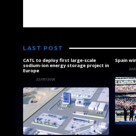
LAST POST
CATL to deploy first large-scale
Spain wi
sodium-ion energy storage project in
SPORT
20/
Europe
NEWS
22/07/2026