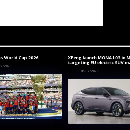
ns World Cup 2026
XPeng launch MONA L03 in M
targeting EU electric SUV m
07/2026
AUTOS
18/07/2026