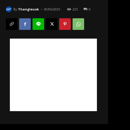
-
By
Thangleuok
30/06/2025
225
0