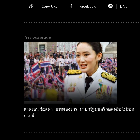
Copy URL
Facebook
LINE
Previous article
Subscribe now
Subscribe now
To access
To access
premium
premium
content
content
ศาลรธน ชี้ชะตา “แพทองธาร” นายกรัฐมนตรี รอดหรือไม่รอด 1
ก.ค นี้
Free
Free
15 Day
15 Day
Trial
Trial