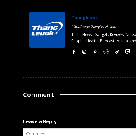
Monthly or
Monthly or
Yearly
Yearly
Thangleuok
Memberships
Memberships
http://www.thangleuok.com
Professional
Professional
Tech . News . Gadget . Reviews . Video
Rated
Rated
People . Health . Podcast . Animal an
Guides
Guides
I Want To Sign Up
I Want To Sign Up
Comment
Leave a Reply