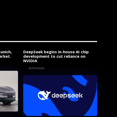
unich,
DeepSeek begins in-house AI chip
arket.
development to cut reliance on
NVIDIA
AI
12/07/2026