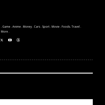
 . Game . Anime . Money . Cars . Sport . Movie . Foods. Travel .
d More .