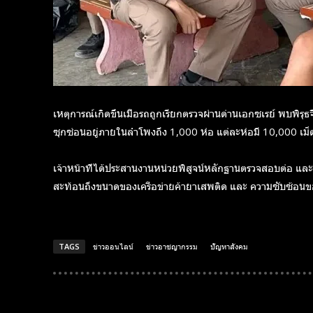
เหตุการณ์เกิดขึ้นเมื่อรถถูกเรียกตรวจผ่านด่านเอกซเรย์ พบพิร
ซุกซ่อนอยู่ภายในลำโพงถึง 1,000 ห่อ แต่ละห่อมี 10,000 เม็ด ร
เจ้าหน้าที่ได้ประสานงานหน่วยพิสูจน์หลักฐานตรวจสอบต่อ และม
สะท้อนถึงขนาดของเครือข่ายค้ายาเสพติด และ ความซับซ้อนขอ
TAGS
ข่าวออนไลน์
ข่าวอาชญากรรม
ปัญหาสังคม