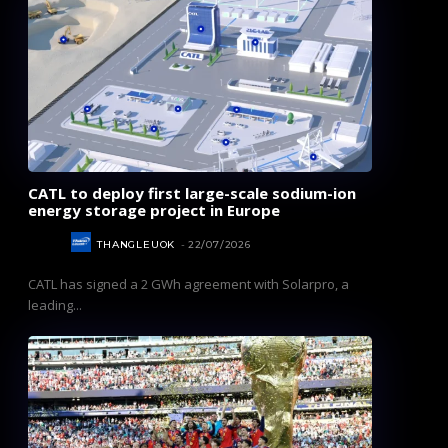
CATL to deploy first large-scale sodium-ion
energy storage project in Europe
NEWS
THANGLEUOK
-
22/07/2026
CATL has signed a 2 GWh agreement with Solarpro, a
leading...