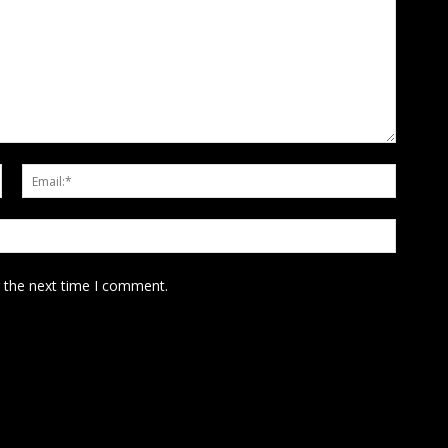
Name:*
Email:*
Website
r the next time I comment.