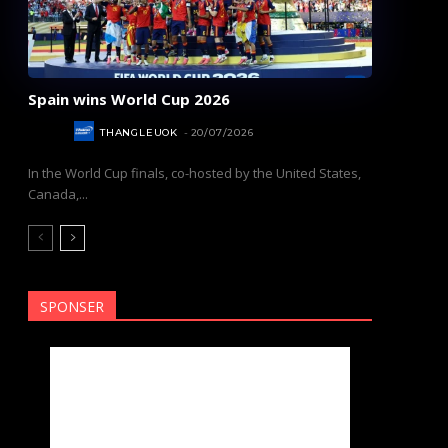
Spain wins World Cup 2026
SPORT
THANGLEUOK
-
20/07/2026
In the World Cup finals, co-hosted by the United States,
Canada,...
SPONSER