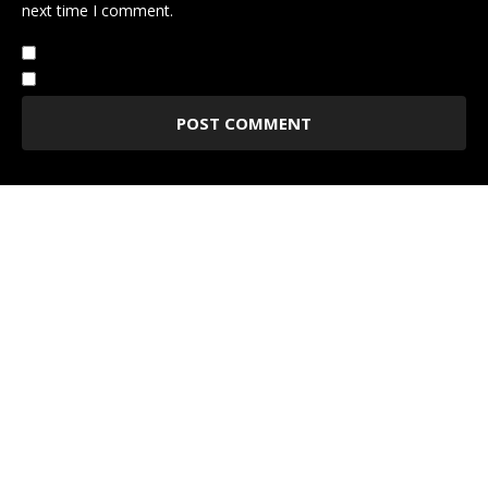
next time I comment.
Notify me of follow-up comments by email.
Notify me of new posts by email.