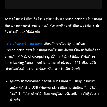
ตำรวจไซเบอร์ เตือนภัยโจมตีรูปแบบใหม่ Choicejacking ขโมยข้อมูล
มือถือจากเครื่องชาร์จสาธารณะ ส่งคำสั่งหลอกให้มือถืออนุมัติ “ถ่าย
โอนไฟล์” แนะ วิธีป้องกัน
ตำรวจไซเบอร์ – บช.สอท.
เตือนภัยการโจมตีรูปแบบใหม่
Choicejackin การขโมยข้อมูลจากโทรศัพท์ผ่านเครื่องชาร์จมือถือสา
ธารณะ , สำหรับ Choicejacking เป็นการโจมตีไซเบอร์ที่พัฒนาจาก
Juice Jacking โดยอุปกรณ์ปลอมจะส่งคำสั่งหลอกให้มือถืออนุมัติ
“ถ่ายโอนไฟล์” แทน “ชาร์จเท่านั้น” ภายในเสี้ยววินาที.
อุปกรณ์ชาร์จของแฮกเกอร์จะใช้เทคนิคเลียนแบบอุปกรณ์ป้อน
ข้อมูลผ่านทาง USB เพื่อส่งคำสั่ง อนุมัติการเชื่อมต่อ “ถ่ายโอน
ไฟล์” ไปยังโทรศัพท์มือถือแทนผู้ใช้งานซึ่งเหยื่ออาจไม่รู้ตัวเลย
ด้วยซ้ำ