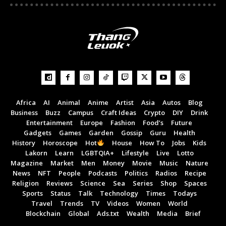
Africa
AI
Animal
Anime
Artist
Asia
Autos
Blog
Business
Buzz
Campus
Craft Ideas
Crypto
DIY
Drink
Entertainment
Europe
Fashion
Food’s
Future
Gadgets
Games
Garden
Gossip
Guru
Health
History
Horoscope
Hot
House
How To
Jobs
Kids
Lakorn
Learn
LGBTQIA+
Lifestyle
Live
Lotto
Magazine
Market
Men
Money
Movie
Music
Nature
News
NFT
People
Podcasts
Politics
Radios
Recipe
Religion
Reviews
Science
Sea
Series
Shop
Spaces
Sports
Status
Talk
Technology
Times
Todays
Travel
Trends
TV
Videos
Women
World
Blockchain
Global
Ads.txt
Wealth
Media
Brief