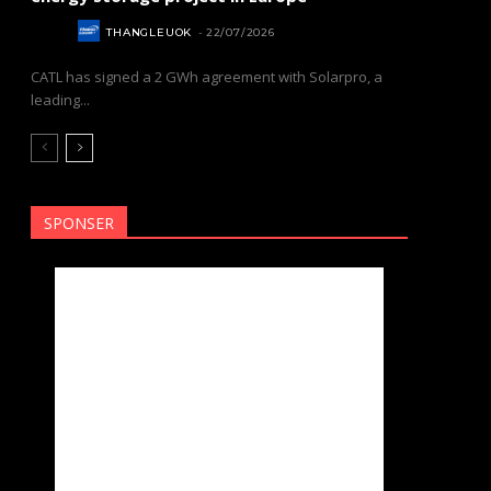
NEWS
THANGLEUOK
-
22/07/2026
CATL has signed a 2 GWh agreement with Solarpro, a
leading...
SPONSER