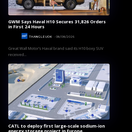
GWM Says Haval H10 Secures 31,826 Orders
in First 24 Hours
AUTOS
THANGLEUOK
-
08/08/2026
Great Wall Motor’s Haval brand said its H10 boxy SUV
received...
CATL to deploy first large-scale sodium-ion
energy storage project in Europe