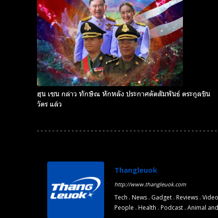
ฮุน เซน กล่าว ทักษิณ หักหลัง ประกาศตัดสัมพันธ์ ตระกูลชิน
Subscribe now
Subscribe now
วัตร แล้ว
To access
To access
premium
premium
content
content
Thangleuok
http://www.thangleuok.com
Free
Free
Tech . News . Gadget . Reviews . Video
15 Day
15 Day
People . Health . Podcast . Animal an
Trial
Trial