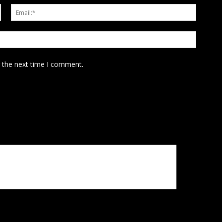
Name:*
Email:*
Website
r the next time I comment.