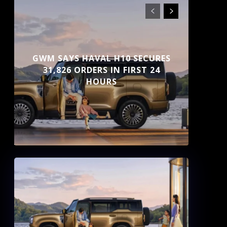
GWM SAYS HAVAL H10 SECURES
31,826 ORDERS IN FIRST 24
HOURS