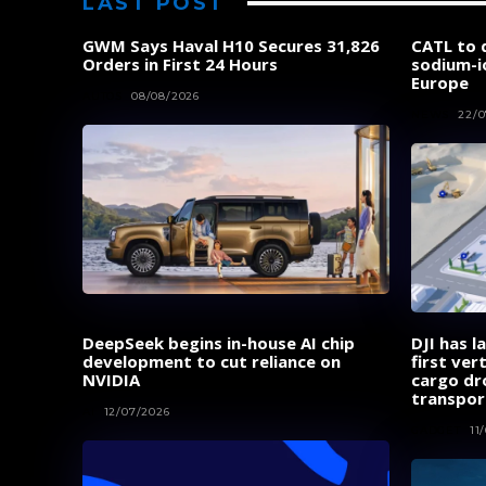
LAST POST
GWM Says Haval H10 Secures 31,826
CATL to d
Orders in First 24 Hours
sodium-i
Europe
AUTOS
08/08/2026
NEWS
22/0
DeepSeek begins in-house AI chip
DJI has l
development to cut reliance on
first ver
NVIDIA
cargo dr
transpor
AI
12/07/2026
GADGET
11