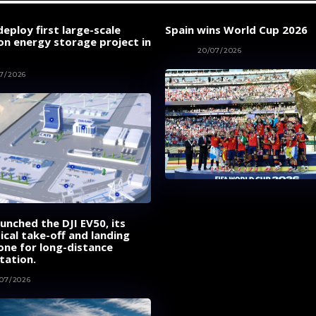
eploy first large-scale
Spain wins World Cup 2026
on energy storage project in
SPORT
20/07/2026
7/2026
aunched the DJI EV50, its
tical take-off and landing
one for long-distance
tation.
/07/2026