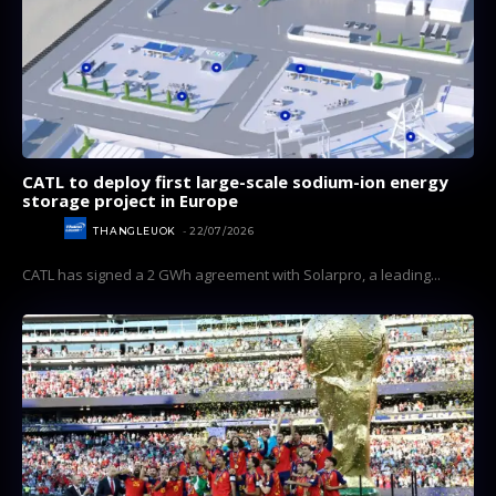
CATL to deploy first large-scale sodium-ion energy
storage project in Europe
Subscribe now
Subscribe now
NEWS
THANGLEUOK
-
22/07/2026
To access premium
To access premium
CATL has signed a 2 GWh agreement with Solarpro, a leading...
content
content
Free 15 Day Trial
Free 15 Day Trial
Monthly or Yearly Memberships
Monthly or Yearly Memberships
Professional Rated Guides
Professional Rated Guides
I Want To Sign Up
I Want To Sign Up