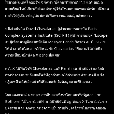
รัฐบาลฝรั่งเศสได้ขอให้ X จัดหา “อัลกอริทึมคำแนะนำ และ ข้อมูล
แบบเรียลไทม์เกี่ยวกับโพสต์ของผู้ใช้ทั้งหมดบนแพลตฟอร์ม” ฝรั่งเศส
กำลังใช้ผู้เชี่ยวชาญหลายคนเพื่อตรวจสอบข้อมูลดังกล่าว .
หนึ่งในนั้นคือ David Chavalarias ผู้อำนวยการสถาบัน Paris
Complex Systems Institute (ISC-PIF) ผู้นำการรณรงค์ “Escape
X” ผู้เชี่ยวชาญอีกคนหนึ่งคือ Maziyar Panahi วิศวกร AI ที่ ISC-PIF
ได้ทำงานในโครงการวิจัยร่วมกับ Chavalarias “ที่แสดงให้เห็นถึง
ความเป็นปรปักษ์ต่อ X อย่างเปิดเผย”
ส่วน X ไม่พอใจที่ Chavalarias และ Panahi เข้ามาเกี่ยวข้อง โดย
อ้างว่าอาจหมายถึงผลลัพธ์ที่ถูกกำหนดไว้ล่วงหน้า ด้วยเหตุนี้ X จึง
ปฏิเสธที่จะให้เจ้าหน้าที่ฝรั่งเศสเข้าถึงข้อมูลตามที่ร้องขอ .
ในแถลงการณ์ X ระบุว่า การสืบสวนซึ่งนำโดยสมาชิกรัฐสภา Éric
Bothorel “เป็นการบ่อนทำลายสิทธิขั้นพื้นฐานของ X ในกระบวนการ
ยุติธรรม และ คุกคามสิทธิความเป็นส่วนตัว , เสรีภาพในการพูดของผู้