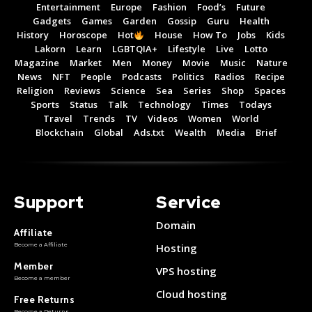
Entertainment
Europe
Fashion
Food’s
Future
Gadgets
Games
Garden
Gossip
Guru
Health
History
Horoscope
Hot
House
How To
Jobs
Kids
Lakorn
Learn
LGBTQIA+
Lifestyle
Live
Lotto
Magazine
Market
Men
Money
Movie
Music
Nature
News
NFT
People
Podcasts
Politics
Radios
Recipe
Religion
Reviews
Science
Sea
Series
Shop
Spaces
Sports
Status
Talk
Technology
Times
Todays
Travel
Trends
TV
Videos
Women
World
Blockchain
Global
Ads.txt
Wealth
Media
Brief
Support
Service
Domain
Affiliate
Become a Affiliate
Hosting
Member
VPS hosting
Become a member
Cloud hosting
Free Returns
Become a Returns