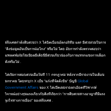
ฝรั่งเศสกำลังสืบสวนว่า X ได้บิดเบือนอัลกอริทึม และ มีส่วนร่วมในการ
“ดึงข้อมูลอันเป็นการฉ้อโกง” หรือไม่ โดย อัยการกำลังตรวจสอบว่า
แพลตฟอร์มโซเชียลมีเดียนี้มีส่วนเกี่ยวข้องกับการแทรกแซงการเลือก
ตั้งหรือไม่ .
ได้เริ่มการสอบสวนเมื่อวันที่ 11 กรกฎาคม หลังจากมีรายงานในเดือน
มกราคม โดยระบุว่า X เป็น “แก๊งที่จัดตั้งขึ้น” บัญชี
Global
Government Affairs
ของ X ได้เปิดเผยรายละเอียดที่วิพากษ์
วิจารณ์อย่างรุนแรงเกี่ยวกับสิ่งที่เรียกว่า “การสืบสวนทางอาญาที่มีแรง
จูงใจทางการเมือง” ของฝรั่งเศส .