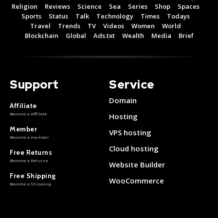
Religion
Reviews
Science
Sea
Series
Shop
Spaces
Free 15 Day Trial
Free 15 Day Trial
Sports
Status
Talk
Technology
Times
Todays
Travel
Trends
TV
Videos
Women
World
Monthly or Yearly Memberships
Monthly or Yearly Memberships
Blockchain
Global
Ads.txt
Wealth
Media
Brief
Professional Rated Guides
Professional Rated Guides
I Want To Sign Up
I Want To Sign Up
Support
Service
Domain
Affiliate
Become a Affiliate
Hosting
Member
VPS hosting
Become a member
Cloud hosting
Free Returns
Become a Returns
Website Builder
Free Shipping
WooCommerce
Become a Shipping