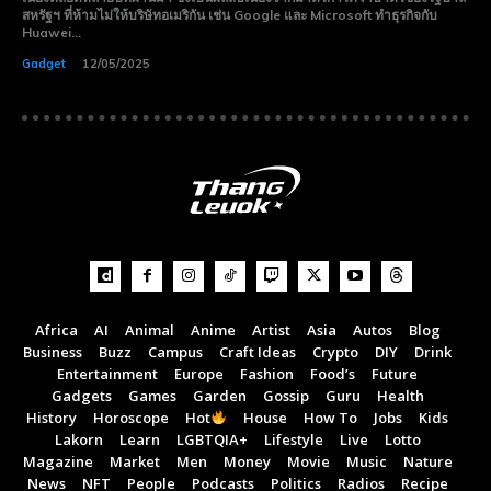
สหรัฐฯ ที่ห้ามไม่ให้บริษัทอเมริกัน เช่น Google และ Microsoft ทำธุรกิจกับ
Huawei...
Gadget
12/05/2025
Africa
AI
Animal
Anime
Artist
Asia
Autos
Blog
Business
Buzz
Campus
Craft Ideas
Crypto
DIY
Drink
Entertainment
Europe
Fashion
Food’s
Future
Subscribe now
Subscribe now
Gadgets
Games
Garden
Gossip
Guru
Health
To access premium
To access premium
History
Horoscope
Hot
House
How To
Jobs
Kids
Lakorn
Learn
LGBTQIA+
Lifestyle
Live
Lotto
content
content
Magazine
Market
Men
Money
Movie
Music
Nature
News
NFT
People
Podcasts
Politics
Radios
Recipe