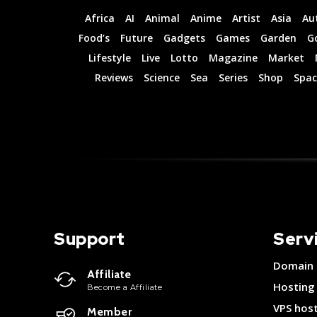
Africa
AI
Animal
Anime
Artist
Asia
Au
Food’s
Future
Gadgets
Games
Garden
G
Lifestyle
Live
Lotto
Magazine
Market
Reviews
Science
Sea
Series
Shop
Spac
Support
Serv
Domain
Affiliate
Hosting
Become a Affiliate
VPS hos
Member