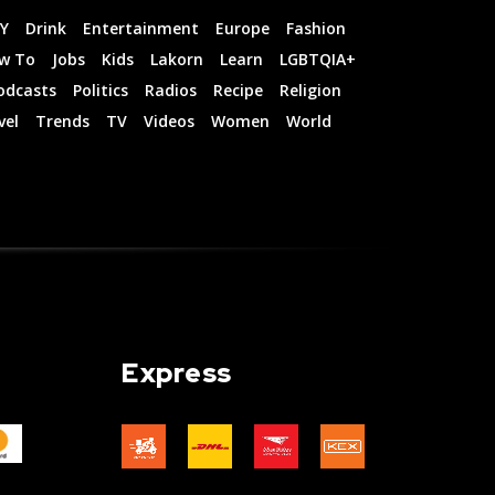
IY
Drink
Entertainment
Europe
Fashion
w To
Jobs
Kids
Lakorn
Learn
LGBTQIA+
odcasts
Politics
Radios
Recipe
Religion
vel
Trends
TV
Videos
Women
World
Express