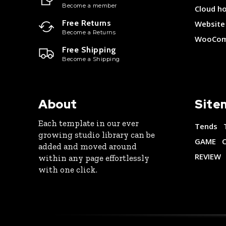
Become a member
Cloud h
Free Returns
Website 
Become a Returns
WooCom
Free Shipping
Become a Shipping
About
Site
Each template in our ever
Tends
growing studio library can be
GAME
added and moved around
REVIEW
within any page effortlessly
with one click.