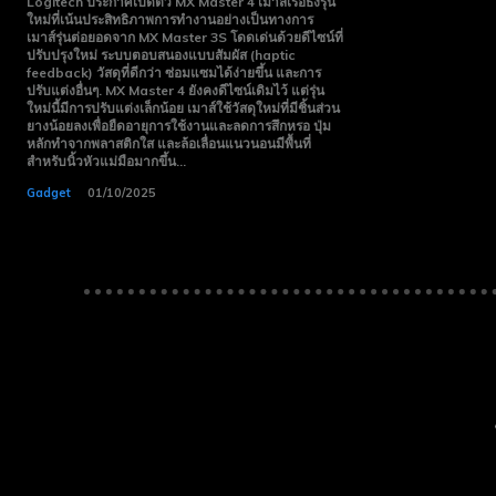
Logitech ประกาศเปิดตัว MX Master 4 เมาส์เรือธงรุ่น
15 Day
15 Day
ใหม่ที่เน้นประสิทธิภาพการทำงานอย่างเป็นทางการ
เมาส์รุ่นต่อยอดจาก MX Master 3S โดดเด่นด้วยดีไซน์ที่
Trial
Trial
ปรับปรุงใหม่ ระบบตอบสนองแบบสัมผัส (haptic
feedback) วัสดุที่ดีกว่า ซ่อมแซมได้ง่ายขึ้น และการ
Monthly or
Monthly or
ปรับแต่งอื่นๆ. MX Master 4 ยังคงดีไซน์เดิมไว้ แต่รุ่น
Yearly
Yearly
ใหม่นี้มีการปรับแต่งเล็กน้อย เมาส์ใช้วัสดุใหม่ที่มีชิ้นส่วน
ยางน้อยลงเพื่อยืดอายุการใช้งานและลดการสึกหรอ ปุ่ม
Memberships
Memberships
หลักทำจากพลาสติกใส และล้อเลื่อนแนวนอนมีพื้นที่
สำหรับนิ้วหัวแม่มือมากขึ้น...
Professional
Professional
Gadget
01/10/2025
Rated
Rated
Guides
Guides
I Want To Sign Up
I Want To Sign Up