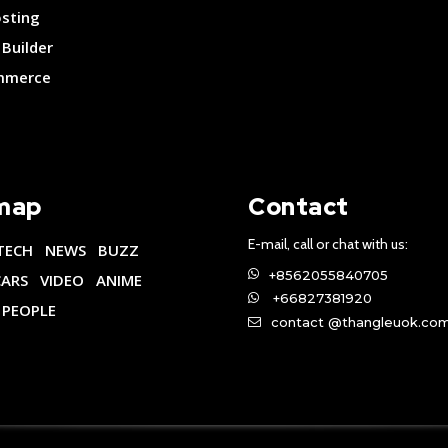
osting
Builder
merce
map
Contact
E-mail, call or chat with us:
TECH
NEWS
BUZZ
+8562055840705
CARS
VIDEO
ANIME
+66827381920
PEOPLE
contact @thangleuok.co