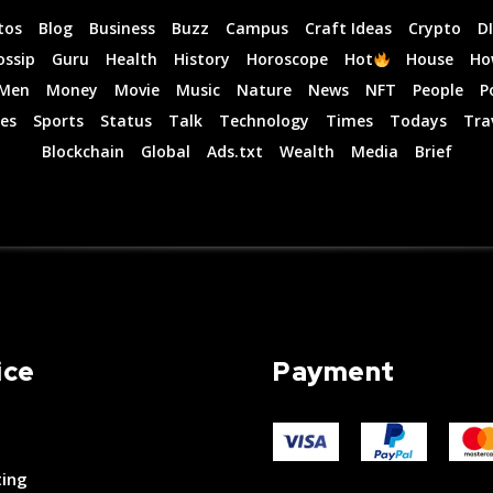
tos
Blog
Business
Buzz
Campus
Craft Ideas
Crypto
D
ossip
Guru
Health
History
Horoscope
Hot
House
Ho
Men
Money
Movie
Music
Nature
News
NFT
People
P
es
Sports
Status
Talk
Technology
Times
Todays
Tra
Blockchain
Global
Ads.txt
Wealth
Media
Brief
ice
Payment
ting