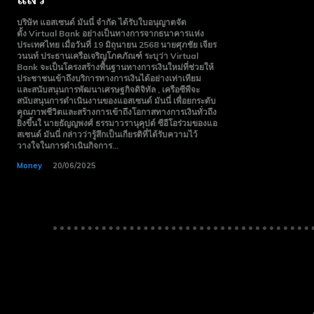
Free
Free
บริษัท แอสเซนด์ มันนี่ จำกัด ได้รับใบอนุญาตจัด
15 Day
15 Day
ตั้ง Virtual Bank อย่างเป็นทางการจากธนาคารแห่ง
ประเทศไทย เมื่อวันที่ 19 มิถุนายน 2568 นายศุภชัย เจียร
Trial
Trial
วนนท์ ประธานเครือเจริญโภคภัณฑ์ ระบุว่า Virtual
Bank จะเป็นโครงสร้างพื้นฐานทางการเงินใหม่ที่ช่วยให้
Monthly or
Monthly or
ประชาชนเข้าถึงบริการทางการเงินได้อย่างเท่าเทียม
Yearly
Yearly
และสนับสนุนการพัฒนาเศรษฐกิจดิจิทัล , เครือซีพีจะ
สนับสนุนการดำเนินงานของแอสเซนด์ มันนี่ เพื่อยกระดับ
Memberships
Memberships
คุณภาพชีวิตและสร้างการเข้าถึงโอกาสทางการเงินทั่วถึง
ยิ่งขึ้นใ นายธัญญพงศ์ ธรรมาวรานุคุปต์ ซีอีโอร่วมของแอ
Professional
Professional
สเซนด์ มันนี่ กล่าวว่ารู้สึกเป็นเกียรติที่ได้รับความไว้
Rated
Rated
วางใจในการดำเนินกิจการ...
Guides
Guides
Money
20/06/2025
I Want To Sign Up
I Want To Sign Up