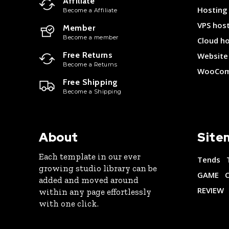
Affiliate
Hosting
Become a Affiliate
VPS hos
Member
Become a member
Cloud h
Free Returns
Website 
Become a Returns
WooCom
Free Shipping
Become a Shipping
About
Site
Each template in our ever
Tends
growing studio library can be
GAME
added and moved around
REVIEW
within any page effortlessly
with one click.