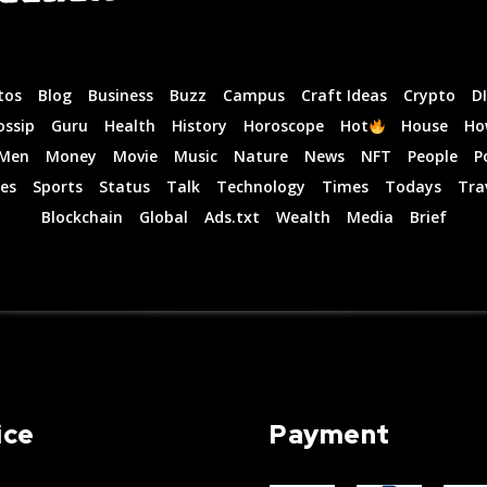
tos
Blog
Business
Buzz
Campus
Craft Ideas
Crypto
D
ossip
Guru
Health
History
Horoscope
Hot
House
Ho
Men
Money
Movie
Music
Nature
News
NFT
People
P
es
Sports
Status
Talk
Technology
Times
Todays
Tra
Blockchain
Global
Ads.txt
Wealth
Media
Brief
ice
Payment