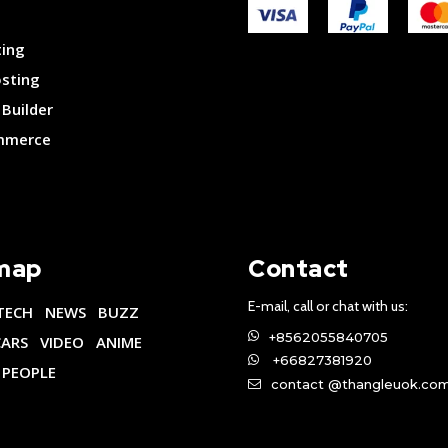
ting
osting
Builder
merce
map
Contact
E-mail, call or chat with us:
TECH
NEWS
BUZZ
+8562055840705
CARS
VIDEO
ANIME
+66827381920
PEOPLE
contact @thangleuok.co