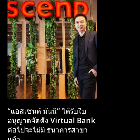
Subscribe now
Subscribe now
To access
To access
“แอสเซนด์ มันนี่” ได้รับใบ
premium
premium
อนุญาตจัดตั้ง Virtual Bank
content
content
ต่อไปจะไม่มี ธนาคารสาขา
แล้ว