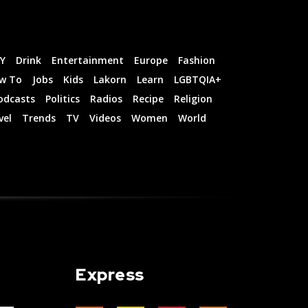
IY
Drink
Entertainment
Europe
Fashion
w To
Jobs
Kids
Lakorn
Learn
LGBTQIA+
odcasts
Politics
Radios
Recipe
Religion
vel
Trends
TV
Videos
Women
World
Express