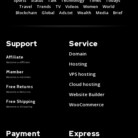
Sports
Status
Talk
Technology
Times
Todays
Monthly or Yearly Memberships
Monthly or Yearly Memberships
Travel
Trends
TV
Videos
Women
World
Blockchain
Global
Ads.txt
Wealth
Media
Brief
Professional Rated Guides
Professional Rated Guides
I Want To Sign Up
I Want To Sign Up
Support
Service
Domain
Affiliate
Become a Affiliate
Hosting
Member
VPS hosting
Become a member
Cloud hosting
Free Returns
Become a Returns
Website Builder
Free Shipping
WooCommerce
Become a Shipping
Payment
Express