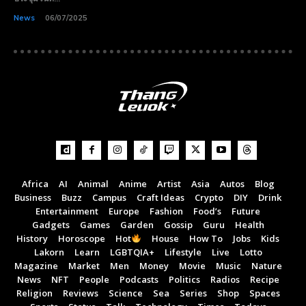
News
06/07/2025
Africa
AI
Animal
Anime
Artist
Asia
Autos
Blog
Business
Buzz
Campus
Craft Ideas
Crypto
DIY
Drink
Entertainment
Europe
Fashion
Food’s
Future
Subscribe now
Subscribe now
Gadgets
Games
Garden
Gossip
Guru
Health
To access premium
To access premium
History
Horoscope
Hot
House
How To
Jobs
Kids
Lakorn
Learn
LGBTQIA+
Lifestyle
Live
Lotto
content
content
Magazine
Market
Men
Money
Movie
Music
Nature
News
NFT
People
Podcasts
Politics
Radios
Recipe
Religion
Reviews
Science
Sea
Series
Shop
Spaces
Free 15 Day Trial
Free 15 Day Trial