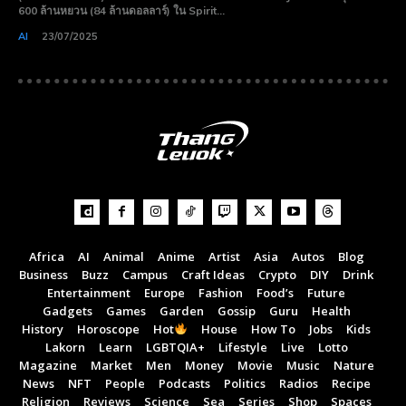
600 ล้านหยวน (84 ล้านดอลลาร์) ใน Spirit...
AI
23/07/2025
Africa
AI
Animal
Anime
Artist
Asia
Autos
Blog
Business
Buzz
Campus
Craft Ideas
Crypto
DIY
Drink
Entertainment
Europe
Fashion
Food’s
Future
Subscribe now
Subscribe now
Gadgets
Games
Garden
Gossip
Guru
Health
To access premium
To access premium
History
Horoscope
Hot
House
How To
Jobs
Kids
Lakorn
Learn
LGBTQIA+
Lifestyle
Live
Lotto
content
content
Magazine
Market
Men
Money
Movie
Music
Nature
News
NFT
People
Podcasts
Politics
Radios
Recipe
Religion
Reviews
Science
Sea
Series
Shop
Spaces