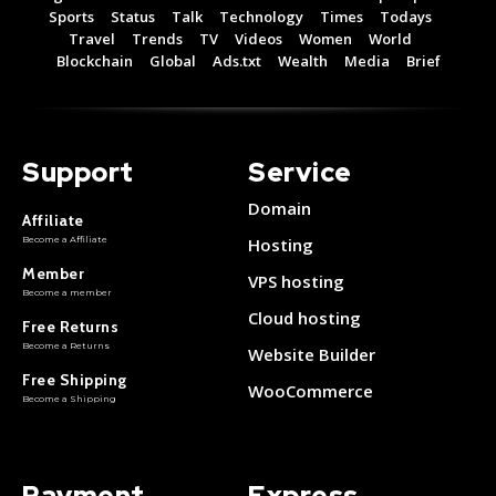
Free 15 Day Trial
Free 15 Day Trial
Sports
Status
Talk
Technology
Times
Todays
Monthly or Yearly Memberships
Monthly or Yearly Memberships
Travel
Trends
TV
Videos
Women
World
Professional Rated Guides
Professional Rated Guides
Blockchain
Global
Ads.txt
Wealth
Media
Brief
I Want To Sign Up
I Want To Sign Up
Support
Service
Domain
Affiliate
Become a Affiliate
Hosting
Member
VPS hosting
Become a member
Cloud hosting
Free Returns
Become a Returns
Website Builder
Free Shipping
WooCommerce
Become a Shipping
Payment
Express