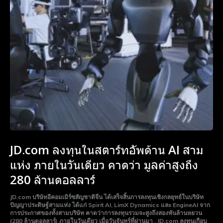
JD.com ลงทุนในสตาร์ทอัพด้าน AI สาม
แห่ง ภายในวันเดียว คาดว่า มูลค่าสูงถึง
280 ล้านดอลลาร์
JD.com บริษัทอีคอมเมิร์ซสัญชาติจีน ได้เสร็จสิ้นการลงทุนเชิงกลยุทธ์ในบริษัท
ปัญญาประดิษฐ์สามแห่ง ได้แก่ Spirit AI, LimX Dynamics และ EngineAI จาก
การประกาศของทั้งสามบริษัท คาดว่าการลงทุนรวมจะสูงถึงสองพันล้านหยวน
(280 ล้านดอลลาร์) ภายในวันเดียว เมื่อวันจันทร์ที่ผ่านมา . JD.com ลงทุนเกือบ