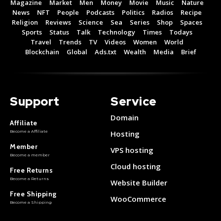
Magazine
Market
Men
Money
Movie
Music
Nature
News
NFT
People
Podcasts
Politics
Radios
Recipe
Free 15 Day Trial
Free 15 Day Trial
Religion
Reviews
Science
Sea
Series
Shop
Spaces
Monthly or Yearly Memberships
Monthly or Yearly Memberships
Sports
Status
Talk
Technology
Times
Todays
Professional Rated Guides
Professional Rated Guides
Travel
Trends
TV
Videos
Women
World
Blockchain
Global
Ads.txt
Wealth
Media
Brief
I Want To Sign Up
I Want To Sign Up
Support
Service
Domain
Affiliate
Become a Affiliate
Hosting
Member
VPS hosting
Become a member
Cloud hosting
Free Returns
Become a Returns
Website Builder
Free Shipping
WooCommerce
Become a Shipping