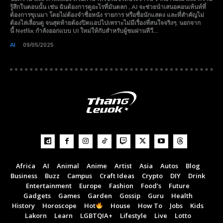
รู้สึกในตอนนั้น เช่น ฉันต้องการดูอะไรที่มันตลก , AI จะช่วยนำเสนอคอนเท้นท์ที่
ต้องการขุเนมา โดยไม่ต้องจำชื่อหนัง รายการ หรือชื่อนักแสดง และที่สำคัญไม่
ต้องไล่เลื่อนดู จนสุดท้ายต้องปิดแอปไปเพราะไม่มีเรื่องที่สนใจจริงๆ. นอกจาก
นี้ Netflix กำลังออกแบบ UI ใหม่ให้กับสำหรับผู้ชมผ่านทีวี...
AI
09/05/2025
Africa
AI
Animal
Anime
Artist
Asia
Autos
Blog
Subscribe now
Subscribe now
Business
Buzz
Campus
Craft Ideas
Crypto
DIY
Drink
Entertainment
Europe
Fashion
Food’s
Future
To access premium
To access premium
Gadgets
Games
Garden
Gossip
Guru
Health
History
Horoscope
Hot
House
How To
Jobs
Kids
content
content
Lakorn
Learn
LGBTQIA+
Lifestyle
Live
Lotto