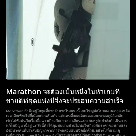
Marathon จะต้องเป็นหนึ่งในห้าเกมที่
ขายดีที่สุดแห่งปีจึงจะประสบความสำเร็จ
Marathon กำลังอยู่ในจุดที่ยากลำบากในขณะนี้ เกมใหญ่ต่อไปของ Bungieเหลือ
เวลาอีกเพียงไม่กี่เดือนก่อนเปิดตัว แต่แทนที่จะเฉลิมฉลองเกมทางสตูดิโอกลับ
เข้าไปพัวพันกับเรื่องอื้อฉาวเกี่ยวกับการลอกเลียนแบบ Bungie กำลังดำเนินการ
แก้ไขปัญหานี้อยู่ แต่สิ่งนี้ทำให้ชุมชนบางส่วนไม่พอใจเกี่ยวกับราคาของเกมและ
ยังมีบางคนที่ประสบปัญหาจากการทดสอบแบบปิดอีกด้วย. อย่างไรก็ตาม ดู
เหมือนว่า Bungie และ Sony จะมีความคาดหวังไว้สูงมากสำหรับ Marathon