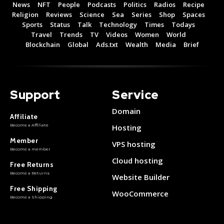
News
NFT
People
Podcasts
Politics
Radios
Recipe
Religion
Reviews
Science
Sea
Series
Shop
Spaces
Free 15 Day Trial
Free 15 Day Trial
Sports
Status
Talk
Technology
Times
Todays
Monthly or Yearly Memberships
Monthly or Yearly Memberships
Travel
Trends
TV
Videos
Women
World
Professional Rated Guides
Professional Rated Guides
Blockchain
Global
Ads.txt
Wealth
Media
Brief
I Want To Sign Up
I Want To Sign Up
Support
Service
Domain
Affiliate
Become a Affiliate
Hosting
Member
VPS hosting
Become a member
Cloud hosting
Free Returns
Become a Returns
Website Builder
Free Shipping
WooCommerce
Become a Shipping