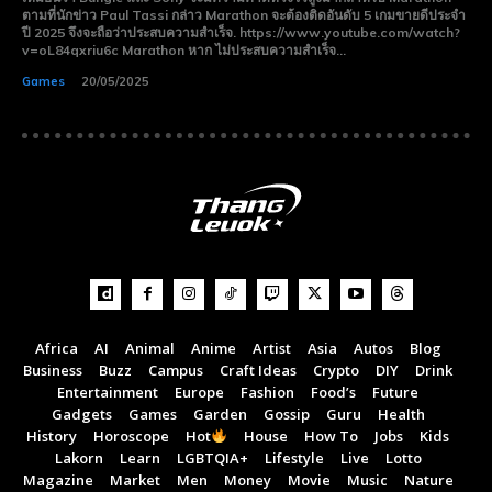
ตามที่นักข่าว Paul Tassi กล่าว Marathon จะต้องติดอันดับ 5 เกมขายดีประจำ
ปี 2025 จึงจะถือว่าประสบความสำเร็จ. https://www.youtube.com/watch?
v=oL84qxriu6c Marathon หาก ไม่ประสบความสำเร็จ...
Games
20/05/2025
Africa
AI
Animal
Anime
Artist
Asia
Autos
Blog
Business
Buzz
Campus
Craft Ideas
Crypto
DIY
Drink
Entertainment
Europe
Fashion
Food’s
Future
Subscribe now
Subscribe now
Gadgets
Games
Garden
Gossip
Guru
Health
To access premium
To access premium
History
Horoscope
Hot
House
How To
Jobs
Kids
Lakorn
Learn
LGBTQIA+
Lifestyle
Live
Lotto
content
content
Magazine
Market
Men
Money
Movie
Music
Nature