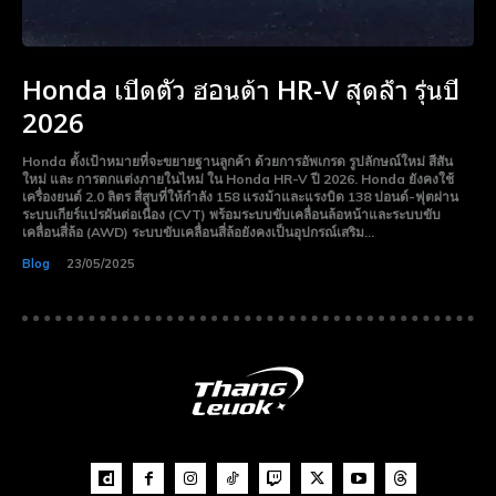
Honda เปีดตัว ฮอนด้า HR-V สุดล้ำ รุ่นปี
2026
Honda ตั้งเป้าหมายที่จะขยายฐานลูกค้า ด้วยการอัพเกรด รูปลักษณ์ใหม่ สีสัน
ใหม่ และ การตกแต่งภายในไหม่ ใน Honda HR-V ปี 2026. Honda ยังคงใช้
เครื่องยนต์ 2.0 ลิตร สี่สูบที่ให้กำลัง 158 แรงม้าและแรงบิด 138 ปอนด์-ฟุตผ่าน
ระบบเกียร์แปรผันต่อเนื่อง (CVT) พร้อมระบบขับเคลื่อนล้อหน้าและระบบขับ
เคลื่อนสี่ล้อ (AWD) ระบบขับเคลื่อนสี่ล้อยังคงเป็นอุปกรณ์เสริม...
Subscribe now
Subscribe now
Blog
23/05/2025
To access premium
To access premium
content
content
Free 15 Day Trial
Free 15 Day Trial
Monthly or Yearly Memberships
Monthly or Yearly Memberships
Professional Rated Guides
Professional Rated Guides