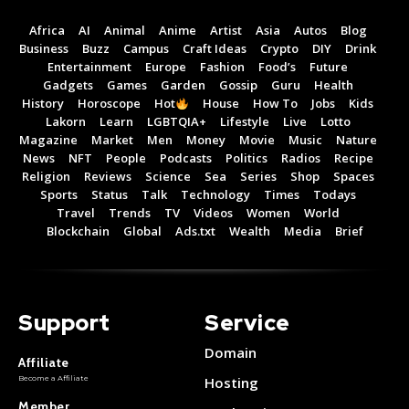
I Want To Sign Up
I Want To Sign Up
Africa
AI
Animal
Anime
Artist
Asia
Autos
Blog
Business
Buzz
Campus
Craft Ideas
Crypto
DIY
Drink
Entertainment
Europe
Fashion
Food’s
Future
Gadgets
Games
Garden
Gossip
Guru
Health
History
Horoscope
Hot
House
How To
Jobs
Kids
Lakorn
Learn
LGBTQIA+
Lifestyle
Live
Lotto
Magazine
Market
Men
Money
Movie
Music
Nature
News
NFT
People
Podcasts
Politics
Radios
Recipe
Religion
Reviews
Science
Sea
Series
Shop
Spaces
Sports
Status
Talk
Technology
Times
Todays
Travel
Trends
TV
Videos
Women
World
Blockchain
Global
Ads.txt
Wealth
Media
Brief
Support
Service
Domain
Affiliate
Become a Affiliate
Hosting
Member