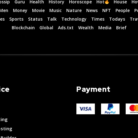
ossip
Guru
Health
History
Horoscope
Hot
House
Ho
Men
Money
Movie
Music
Nature
News
NFT
People
P
es
Sports
Status
Talk
Technology
Times
Todays
Tra
Blockchain
Global
Ads.txt
Wealth
Media
Brief
ice
Payment
ting
osting
Builder