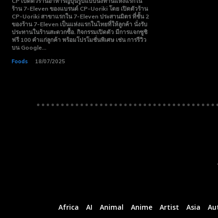
CP เปิดตัวร้านอาหารญี่ปุ่นรูปแบบนั่งทานแห่งแรกใน
Trial
Trial
ร้าน 7-Eleven ของแบรนด์ CP-Uoriki โดย เปิดตัวร้าน
CP-Uoriki สาขาแรกใน 7-Eleven ประสานมิตร ที่ชั้น 2
ของร้าน 7-Eleven เป็นแห่งแรกในไทยที่ให้ลูกค้า นั่งรับ
Monthly or
Monthly or
ประทานในร้านสะดวกซื้อ. กิจกรรมเปิดตัว มีการแจกซูชิ
Yearly
Yearly
ฟรี 100 คำแก่ลูกค้า พร้อมโปรโมชั่นพิเศษ เช่น การรีวิว
Memberships
Memberships
บน Google...
Foods
18/07/2025
Professional
Professional
Rated
Rated
Guides
Guides
I Want To Sign Up
I Want To Sign Up
Africa
AI
Animal
Anime
Artist
Asia
Au