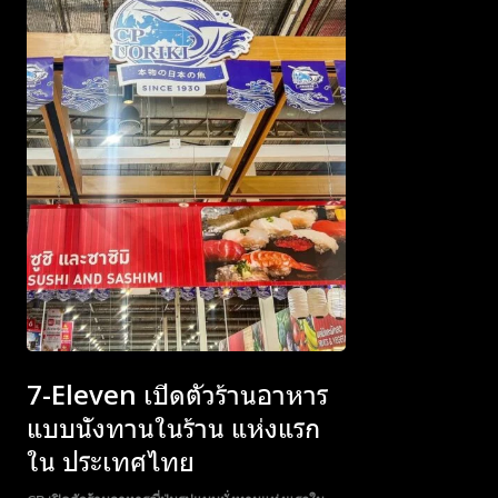
Subscribe now
Subscribe now
To access
To access
premium
premium
content
content
7-Eleven เปิดตัวร้านอาหาร
แบบนั่งทานในร้าน แห่งแรก
ใน ประเทศไทย
Free
Free
15 Day
15 Day