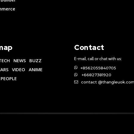
merce
map
Contact
E-mail, call or chat with us:
TECH
NEWS
BUZZ
+8562055840705
CARS
VIDEO
ANIME
+66827381920
PEOPLE
contact @thangleuok.co