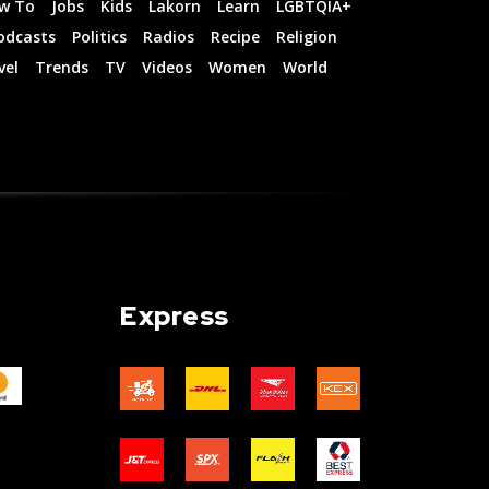
w To
Jobs
Kids
Lakorn
Learn
LGBTQIA+
odcasts
Politics
Radios
Recipe
Religion
vel
Trends
TV
Videos
Women
World
Express