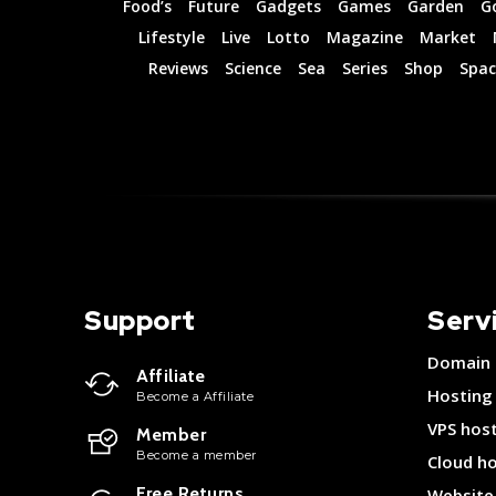
Food’s
Future
Gadgets
Games
Garden
G
Lifestyle
Live
Lotto
Magazine
Market
Reviews
Science
Sea
Series
Shop
Spac
Support
Serv
Domain
Affiliate
Hosting
Become a Affiliate
VPS hos
Member
Become a member
Cloud h
Free Returns
Website 