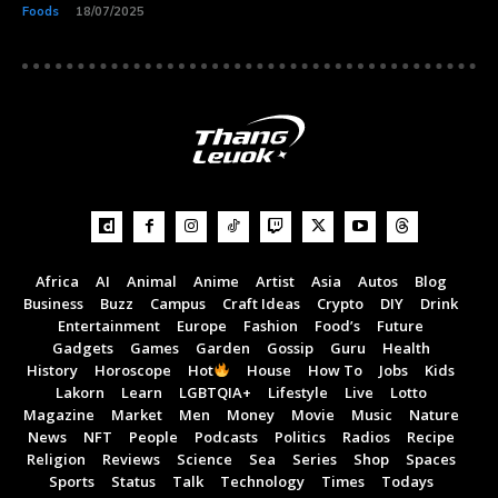
Foods
18/07/2025
Africa
AI
Animal
Anime
Artist
Asia
Autos
Blog
Business
Buzz
Campus
Craft Ideas
Crypto
DIY
Drink
Entertainment
Europe
Fashion
Food’s
Future
Gadgets
Games
Garden
Gossip
Guru
Health
Subscribe now
Subscribe now
History
Horoscope
Hot
House
How To
Jobs
Kids
Lakorn
Learn
LGBTQIA+
Lifestyle
Live
Lotto
To access premium
To access premium
Magazine
Market
Men
Money
Movie
Music
Nature
content
content
News
NFT
People
Podcasts
Politics
Radios
Recipe
Religion
Reviews
Science
Sea
Series
Shop
Spaces
Sports
Status
Talk
Technology
Times
Todays