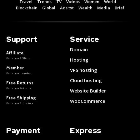
Travel
Trends
TV
Videos
Women
World
Free 15 Day Trial
Free 15 Day Trial
Blockchain
Global
Ads.txt
Wealth
Media
Brief
Monthly or Yearly Memberships
Monthly or Yearly Memberships
Professional Rated Guides
Professional Rated Guides
Support
Service
I Want To Sign Up
I Want To Sign Up
Domain
Affiliate
Become a Affiliate
Hosting
Member
VPS hosting
Become a member
Cloud hosting
Free Returns
Become a Returns
Website Builder
Free Shipping
WooCommerce
Become a Shipping
Payment
Express