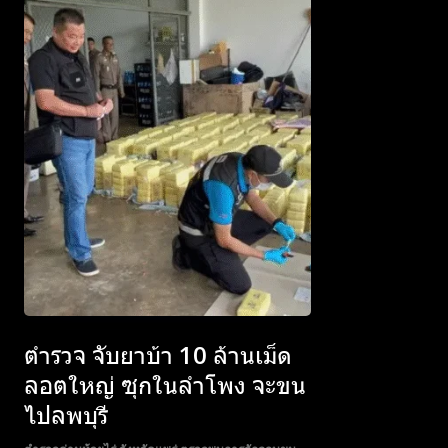
Subscribe now
Subscribe now
To access
To access
premium
premium
ตำรวจ จับยาบ้า 10 ล้านเม็ด
content
content
ลอตใหญ่ ซุกในลำโพง จะขน
ไปลพบุรี
Free
Free