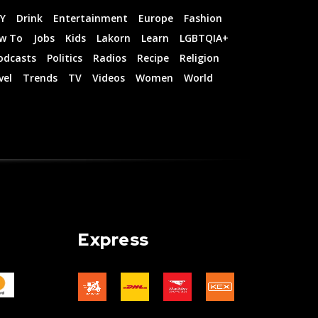
IY
Drink
Entertainment
Europe
Fashion
w To
Jobs
Kids
Lakorn
Learn
LGBTQIA+
odcasts
Politics
Radios
Recipe
Religion
vel
Trends
TV
Videos
Women
World
Express