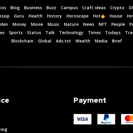
tos
Blog
Business
Buzz
Campus
Craft Ideas
Crypto
D
ossip
Guru
Health
History
Horoscope
Hot
House
Ho
Men
Money
Movie
Music
Nature
News
NFT
People
P
es
Sports
Status
Talk
Technology
Times
Todays
Tra
Blockchain
Global
Ads.txt
Wealth
Media
Brief
ice
Payment
ting