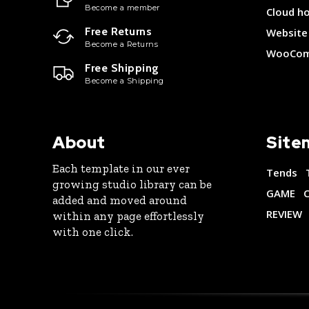
Become a member
Cloud h
Free Returns
Website 
Become a Returns
WooCom
Free Shipping
Become a Shipping
About
Site
Each template in our ever
Tends
growing studio library can be
GAME
added and moved around
REVIEW
within any page effortlessly
with one click.