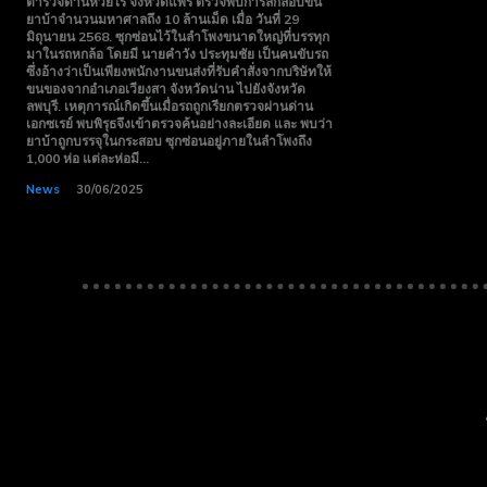
ตำรวจด่านห้วยไร่ จังหวัดแพร่ ตรวจพบการลักลอบขน
15 Day
15 Day
ยาบ้าจำนวนมหาศาลถึง 10 ล้านเม็ด เมื่อ วันที่ 29
มิถุนายน 2568. ซุกซ่อนไว้ในลำโพงขนาดใหญ่ที่บรรทุก
Trial
Trial
มาในรถหกล้อ โดยมี นายคำวัง ประทุมชัย เป็นคนขับรถ
ซึ่งอ้างว่าเป็นเพียงพนักงานขนส่งที่รับคำสั่งจากบริษัทให้
Monthly or
Monthly or
ขนของจากอำเภอเวียงสา จังหวัดน่าน ไปยังจังหวัด
Yearly
Yearly
ลพบุรี. เหตุการณ์เกิดขึ้นเมื่อรถถูกเรียกตรวจผ่านด่าน
เอกซเรย์ พบพิรุธจึงเข้าตรวจค้นอย่างละเอียด และ พบว่า
Memberships
Memberships
ยาบ้าถูกบรรจุในกระสอบ ซุกซ่อนอยู่ภายในลำโพงถึง
1,000 ห่อ แต่ละห่อมี...
Professional
Professional
News
30/06/2025
Rated
Rated
Guides
Guides
I Want To Sign Up
I Want To Sign Up