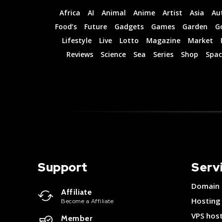
Africa
AI
Animal
Anime
Artist
Asia
Au
Food’s
Future
Gadgets
Games
Garden
G
Lifestyle
Live
Lotto
Magazine
Market
Reviews
Science
Sea
Series
Shop
Spac
Support
Serv
Domain
Affiliate
Hosting
Become a Affiliate
VPS hos
Member