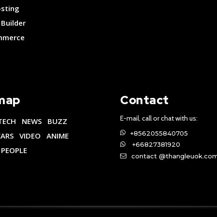
osting
Builder
merce
map
Contact
E-mail, call or chat with us:
TECH
NEWS
BUZZ
+8562055840705
CARS
VIDEO
ANIME
+66827381920
PEOPLE
contact @thangleuok.co